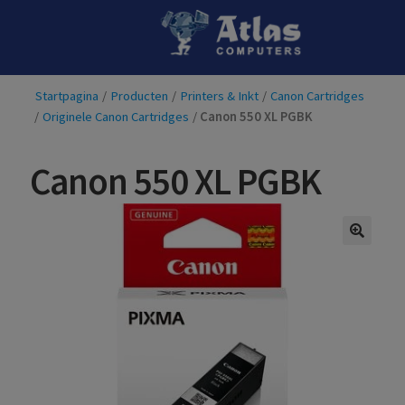
Ga
Ga
door
naar
naar
de
Startpagina
/
Producten
/
Printers & Inkt
/
Canon Cartridges
navigatie
inhoud
/
Originele Canon Cartridges
/
Canon 550 XL PGBK
Canon 550 XL PGBK