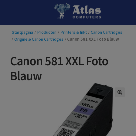
Ga
Ga
door
naar
naar
de
Startpagina
/
Producten
/
Printers & Inkt
/
Canon Cartridges
navigatie
inhoud
/
Originele Canon Cartridges
/
Canon 581 XXL Foto Blauw
Canon 581 XXL Foto
Blauw