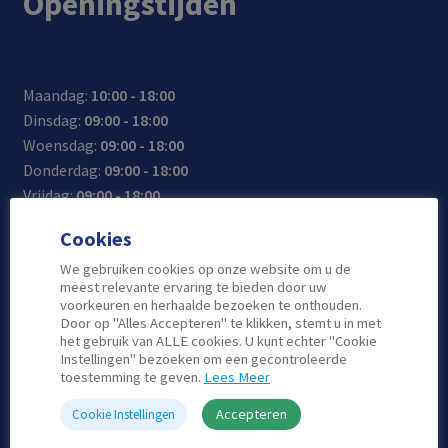
Openingstijden
Maandag:
10:00 - 18:00
Dinsdag:
09:00 - 18:00
Woensdag:
09:00 - 18:00
Donderdag:
09:00 - 18:00
Vrijdag:
09:00 - 18:00
Zaterdag:
10:00 - 17:00
Cookies
Zondag:
Gesloten
We gebruiken cookies op onze website om u de
meest relevante ervaring te bieden door uw
voorkeuren en herhaalde bezoeken te onthouden.
Door op "Alles Accepteren" te klikken, stemt u in met
Contact
het gebruik van ALLE cookies. U kunt echter "Cookie
Instellingen" bezoeken om een gecontroleerde
toestemming te geven.
Lees Meer
Telefoon: 0180-515-555
Email: info@atlascomputers.nl
Accepteren
Cookie Instellingen
Locatie: De Korf 41