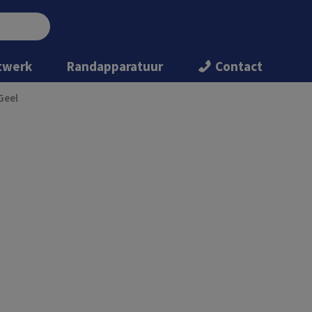
twerk
Randapparatuur
Contact
Geel