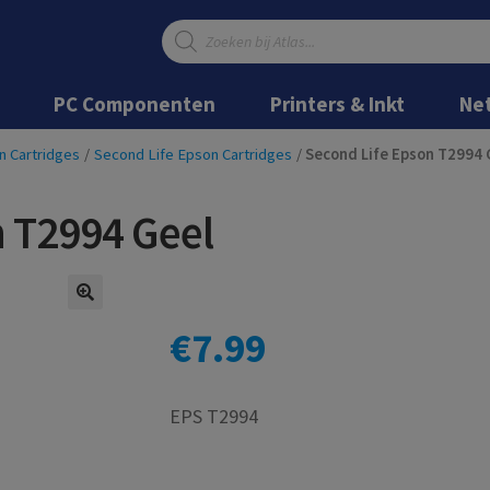
Producten
zoeken
Ga
Ga
door
naar
PC Componenten
Printers & Inkt
Ne
naar
de
navigatie
inhoud
n Cartridges
/
Second Life Epson Cartridges
/
Second Life Epson T2994 
n T2994 Geel
€
7.99
EPS T2994