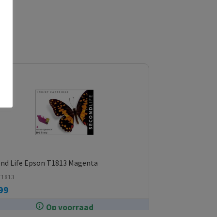
nd Life Epson T1813 Magenta
T1813
99
Op voorraad