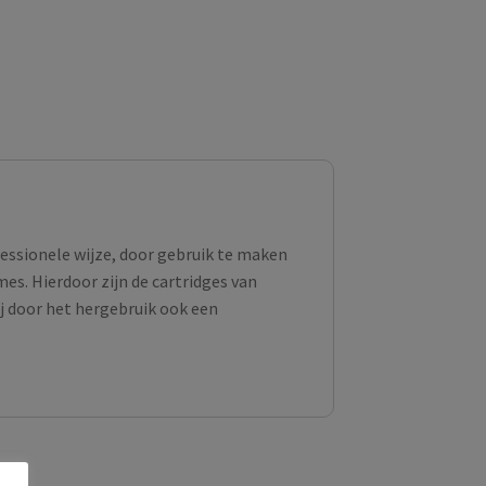
fessionele wijze, door gebruik te maken
s. Hierdoor zijn de cartridges van
ij door het hergebruik ook een