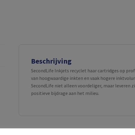
Beschrijving
SecondLife Inkjets recyclet haar cartridges op pro
van hoogwaardige inkten en vaak hogere inktvolume
SecondLife niet alleen voordeliger, maar leveren z
positieve bijdrage aan het milieu.