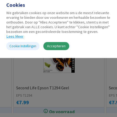
Cookies
Gerelateerde producten
We gebruiken cookies op onze website om u de meest relevante
ervaring te bieden door uw voorkeuren en herhaalde bezoeken te
onthouden. Door op "Alles Accepteren" te klikken, stemt u in met
het gebruik van ALLE cookies. U kunt echter "Cookie Instellingen"
bezoeken om een gecontroleerde toestemming te geven.
Lees Meer
Accepteren
Cookie Instellingen
Second Life Epson T1294 Geel
Seco
EPS T1294
EPS 
€
7.99
€
7.
Op voorraad