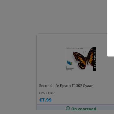
Second Life Epson T1302 Cyaan
EPS T1302
€
7.99
Op voorraad