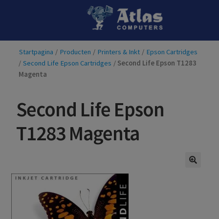
Ga
Ga
door
naar
naar
de
Startpagina
/
Producten
/
Printers & Inkt
/
Epson Cartridges
navigatie
inhoud
/
Second Life Epson Cartridges
/
Second Life Epson T1283
Magenta
Second Life Epson
T1283 Magenta