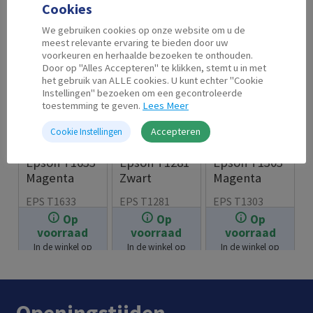
Cookies
We gebruiken cookies op onze website om u de
meest relevante ervaring te bieden door uw
voorkeuren en herhaalde bezoeken te onthouden.
Door op "Alles Accepteren" te klikken, stemt u in met
het gebruik van ALLE cookies. U kunt echter "Cookie
Instellingen" bezoeken om een gecontroleerde
toestemming te geven.
Lees Meer
Accepteren
Cookie Instellingen
Second Life
Second Life
Second Life
Epson T1633
Epson T1281
Epson T1303
Magenta
Zwart
Magenta
EPS T1633
EPS T1281
EPS T1303
Op
Op
Op
€
7.99
€
7.99
€
7.99
voorraad
voorraad
voorraad
In de winkel op
In de winkel op
In de winkel op
voorraad.
voorraad.
voorraad.
Openingstijden