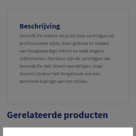
Beschrijving
SecondLife Inkjets recyclet haar cartridges op
professionele wijze, door gebruik te maken
van hoogwaardige inkten en vaak hogere
inktvolumes. Hierdoor zijn de cartridges van
SecondLife niet alleen voordeliger, maar
leveren zij door het hergebruik ook een
positieve bijdrage aan het milieu.
Gerelateerde producten