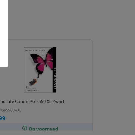
nd Life Canon PGI-550 XL Zwart
PGI-550BKXL
99
Op voorraad