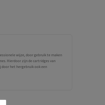
fessionele wijze, door gebruik te maken
s. Hierdoor zijn de cartridges van
ij door het hergebruik ook een