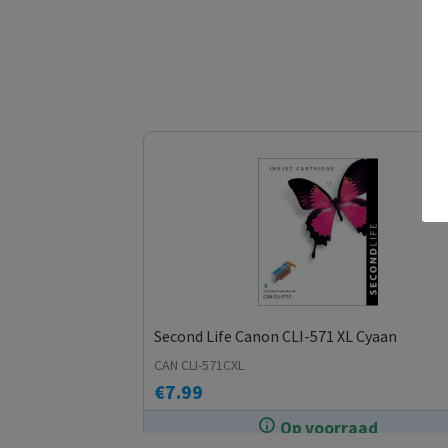
Second Life Canon CLI-571 XL Cyaan
CAN CLI-571CXL
€
7.99
Op voorraad