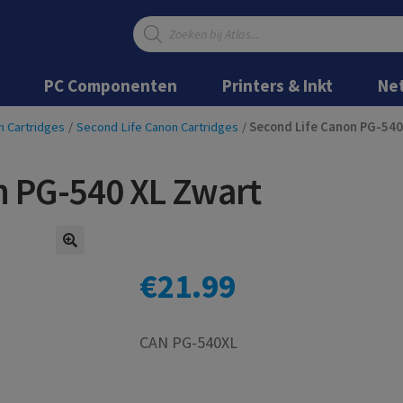
Producten
zoeken
Ga
Ga
door
naar
PC Componenten
Printers & Inkt
Ne
naar
de
navigatie
inhoud
n Cartridges
/
Second Life Canon Cartridges
/
Second Life Canon PG-540
n PG-540 XL Zwart
€
21.99
CAN PG-540XL