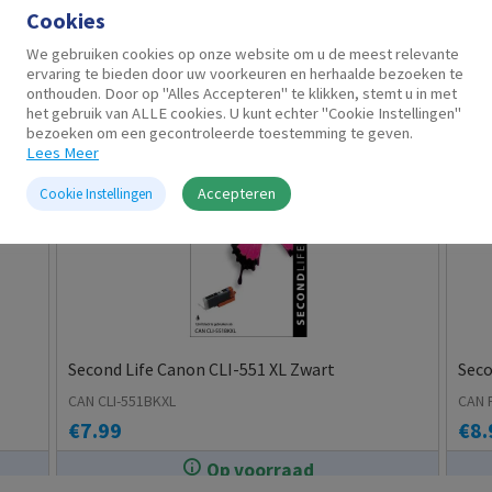
Cookies
Gerelateerde producten
We gebruiken cookies op onze website om u de meest relevante
ervaring te bieden door uw voorkeuren en herhaalde bezoeken te
onthouden. Door op "Alles Accepteren" te klikken, stemt u in met
het gebruik van ALLE cookies. U kunt echter "Cookie Instellingen"
bezoeken om een gecontroleerde toestemming te geven.
Lees Meer
Accepteren
Cookie Instellingen
Second Life Canon CLI-551 XL Zwart
Seco
CAN CLI-551BKXL
CAN 
€
7.99
€
8.
Op voorraad