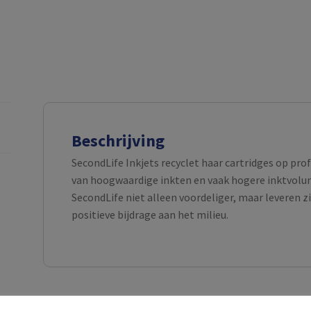
Beschrijving
SecondLife Inkjets recyclet haar cartridges op pro
van hoogwaardige inkten en vaak hogere inktvolume
SecondLife niet alleen voordeliger, maar leveren z
positieve bijdrage aan het milieu.