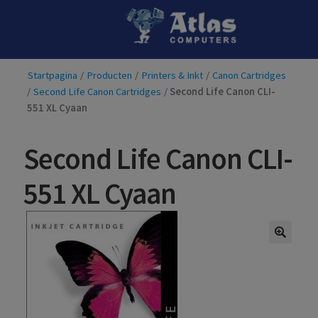
Ga
Ga
door
naar
naar
de
Startpagina
/
Producten
/
Printers & Inkt
/
Canon Cartridges
navigatie
inhoud
/
Second Life Canon Cartridges
/
Second Life Canon CLI-
551 XL Cyaan
Second Life Canon CLI-
551 XL Cyaan