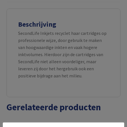
Beschrijving
SecondLife Inkjets recyclet haar cartridges op
professionele wijze, door gebruik te maken
van hoogwaardige inkten en vaak hogere
inktvolumes. Hierdoor zijn de cartridges van
SecondLife niet alleen voordeliger, maar
leveren zij door het hergebruik ook een
positieve bijdrage aan het milieu.
Gerelateerde producten