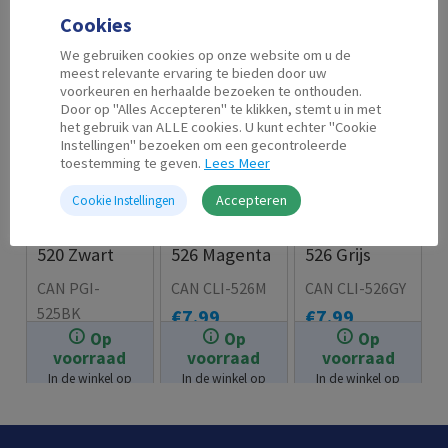
Cookies
We gebruiken cookies op onze website om u de
meest relevante ervaring te bieden door uw
voorkeuren en herhaalde bezoeken te onthouden.
Door op "Alles Accepteren" te klikken, stemt u in met
het gebruik van ALLE cookies. U kunt echter "Cookie
Instellingen" bezoeken om een gecontroleerde
toestemming te geven.
Lees Meer
Accepteren
Cookie Instellingen
Second Life
Second Life
Second Life
Canon PGI-
Canon CLI-
Canon CLI-
520 Zwart
526 Magenta
526 Grijs
CAN PGI-
CAN CLI-526M
CAN CLI-526GY
525BK
€
7.99
€
7.99
Op
Op
Op
€
9.99
voorraad
voorraad
voorraad
In de winkel op
In de winkel op
In de winkel op
voorraad.
voorraad.
voorraad.