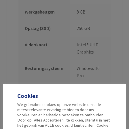
Werkgeheugen
8 GB
Opslag (SSD)
250 GB
Videokaart
Intel® UHD
Graphics
Besturingssysteem
Windows 10
Pro
Voeding
600 W
Cookies
We gebruiken cookies op onze website om u de
Behuizing
Cooler
meest relevante ervaring te bieden door uw
voorkeuren en herhaalde bezoeken te onthouden.
Master N200
Door op "Alles Accepteren" te klikken, stemt u in met
het gebruik van ALLE cookies. U kunt echter "Cookie