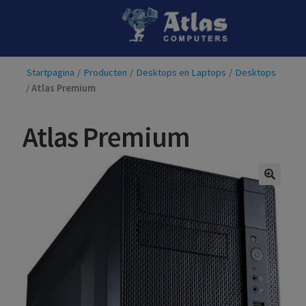
Ga
Ga
door
naar
naar
de
Startpagina
/
Producten
/
Desktops en Laptops
/
Desktops
navigatie
inhoud
/
Atlas Premium
Atlas Premium