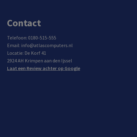
e
gam
Contact
es
zoal
Telefoon: 0180-515-555
s
Email: info@atlascomputers.nl
Robl
Locatie: De Korf 41
ox of
2924 AH Krimpen aan den Ijssel
Mine
Laat een Review achter op Google
craft.