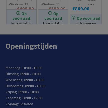
Windows 11
Windows 11
ect
hikt
€
499.00
€
599.00
€
869.00
Stekker
Stekker
voor
om
Op
Op
Oorspronkelijke
Huidige
Oorspronkelijke
Huidige
€
469.00
€
549.00
Klaar
Klaar
het
film
voorraad
voorraad
Op voorraad
prijs
prijs
prijs
prijs
bro
s en
In de winkel op
In de winkel op
In de winkel op
voorraad.
voorraad.
voorraad.
wse
serie
was:
is:
was:
is:
n op
s te
€499.00.
€469.00.
€599.00.
€549.00.
het
stre
Openingstijden
inter
ame
net,
n op
het
4K.
mak
Maandag:
10:00 - 18:00
en
Dinsdag:
09:00 - 18:00
van
Woensdag:
09:00 - 18:00
docu
Donderdag:
09:00 - 18:00
men
Vrijdag:
09:00 - 18:00
ten
Zaterdag:
10:00 - 17:00
en
Zondag:
Gesloten
leuk