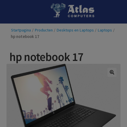
Ga
Ga
door
naar
naar
de
Startpagina
/
Producten
/
Desktops en Laptops
/
Laptops
/
navigatie
inhoud
hp notebook 17
hp notebook 17