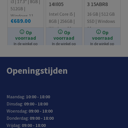
i3 | 17.3″ | 8GB |
14IIl05
3 15ABR8
512GB |
Intel Core i5 |
16 GB | 512 GB
Windows 11
€
689.00
8GB | 256GB |
SSD | Windows
Stekker
Windows 11
11
Klaar
Op
Op
Op
€
629.95
€
549.00
Stekker
Stekker
voorraad
voorraad
voorraad
Klaar
Klaar
In de winkel op
In de winkel op
In de winkel op
voorraad.
voorraad.
voorraad.
Openingstijden
Maandag:
10:00 - 18:00
Dinsdag:
09:00 - 18:00
Woensdag:
09:00 - 18:00
Donderdag:
09:00 - 18:00
Vrijdag:
09:00 - 18:00