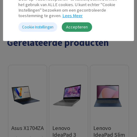
laptop
met ruim scherm en solide prestaties
het gebruik van ALLE cookies. U kunt echter "Cookie
voor alledaagse taken en multimedia
Instellingen" bezoeken om een gecontroleerde
toestemming te geven.
Lees Meer
Accepteren
Cookie Instellingen
Gerelateerde producten
Asus X1704ZA
Lenovo
Lenovo
IdeaPad 3
IdeaPad Slim