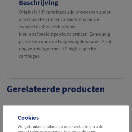
Beschrijving
Originele HP cartridges zijn ontworpen zodat
u met uw HP printer consistent scherpe
zwarte tekst en verbluffende
kleurenafbeeldingen kunt printen. Eenvoudig
printen en enorme toegevoegde waarde. Print
nog voordeliger met HP high-capacity
cartridges.
Gerelateerde producten
Cookies
We gebruiken cookies op onze website om u de
meest relevante ervaring te bieden door uw