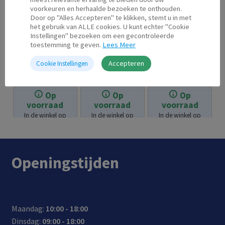
voorkeuren en herhaalde bezoeken te onthouden.
Door op "Alles Accepteren" te klikken, stemt u in met
het gebruik van ALLE cookies. U kunt echter "Cookie
Instellingen" bezoeken om een gecontroleerde
toestemming te geven.
Lees Meer
Accepteren
Cookie Instellingen
HP 364 XL
HP 304 XL
HP 933 XL
Fotoinkt
Kleur
Magenta
Op
Op
Op
€
30.95
€
38.95
€
25.95
voorraad
voorraad
voorraad
In de winkel op
In de winkel op
In de winkel op
voorraad.
voorraad.
voorraad.
Openingstijden
Maandag:
10:00 - 18:00
Dinsdag:
09:00 - 18:00