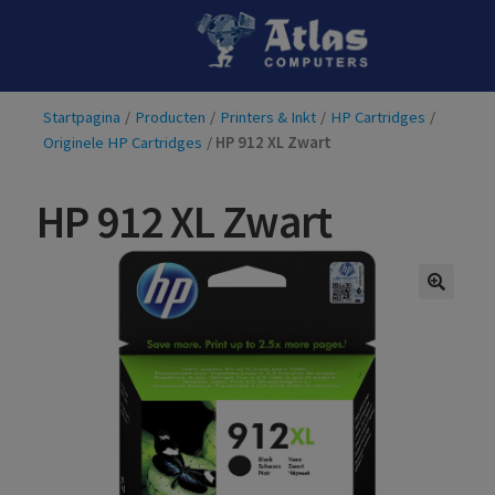
Ga
Ga
door
naar
naar
de
Startpagina
/
Producten
/
Printers & Inkt
/
HP Cartridges
/
navigatie
inhoud
Originele HP Cartridges
/
HP 912 XL Zwart
HP 912 XL Zwart