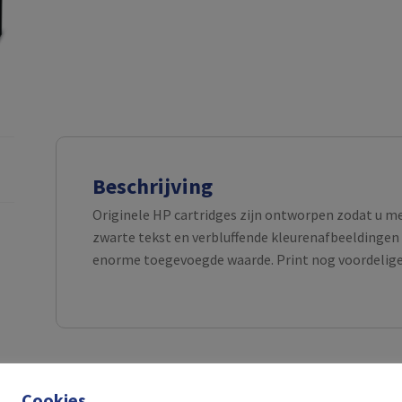
Beschrijving
Originele HP cartridges zijn ontworpen zodat u m
zwarte tekst en verbluffende kleurenafbeeldingen 
enorme toegevoegde waarde. Print nog voordeliger
Cookies