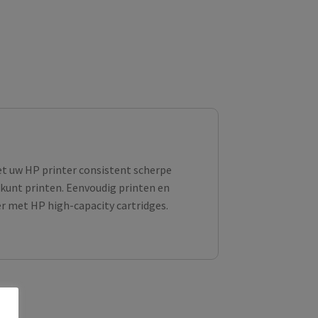
et uw HP printer consistent scherpe
kunt printen. Eenvoudig printen en
 met HP high-capacity cartridges.