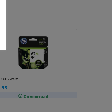
2 XL Zwart
.95
Op voorraad
In de winkel op voorraad.