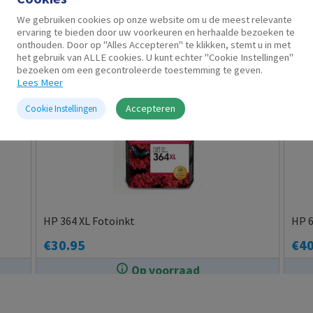
Gerelateerde producten
We gebruiken cookies op onze website om u de meest relevante
ervaring te bieden door uw voorkeuren en herhaalde bezoeken te
onthouden. Door op "Alles Accepteren" te klikken, stemt u in met
het gebruik van ALLE cookies. U kunt echter "Cookie Instellingen"
bezoeken om een gecontroleerde toestemming te geven.
Lees Meer
Accepteren
Cookie Instellingen
HP 364 XL Fotoinkt
HP 6
€
30.95
€
40
Op voorraad
In de winkel op voorraad.