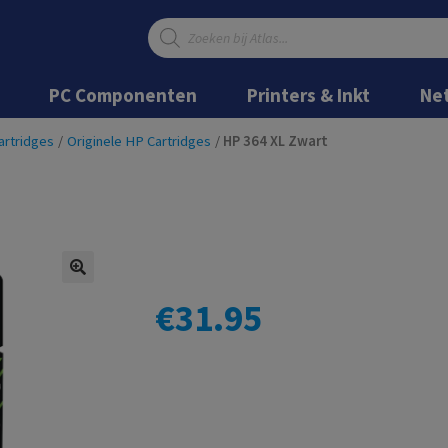
Producten
zoeken
Ga
Ga
door
naar
PC Componenten
Printers & Inkt
Ne
naar
de
navigatie
inhoud
artridges
/
Originele HP Cartridges
/
HP 364 XL Zwart
€
31.95