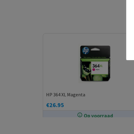
HP 364 XL Magenta
€
26.95
Op voorraad
In de winkel op voorraad.