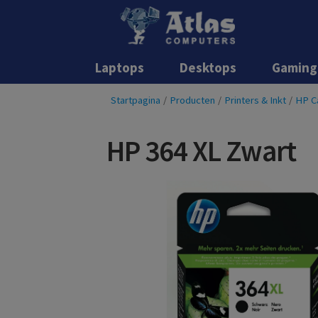
Laptops
Desktops
Gaming
Startpagina
/
Producten
/
Printers & Inkt
/
HP C
HP 364 XL Zwart