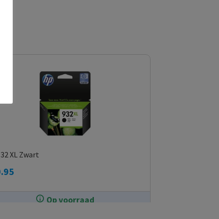
32 XL Zwart
.95
Op voorraad
In de winkel op voorraad.