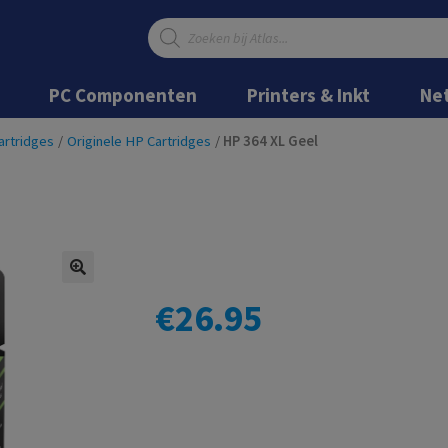
Producten
zoeken
Ga
Ga
door
naar
PC Componenten
Printers & Inkt
Ne
naar
de
navigatie
inhoud
artridges
/
Originele HP Cartridges
/
HP 364 XL Geel
€
26.95