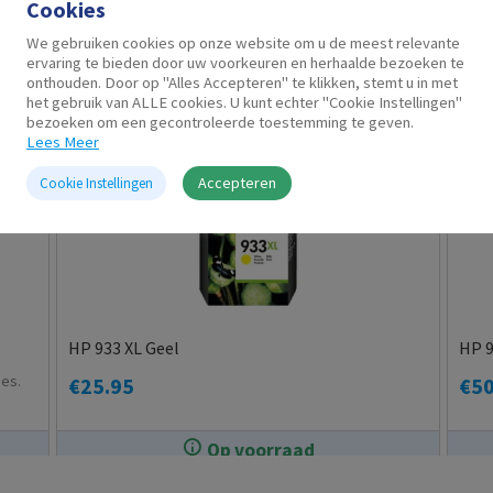
Cookies
Gerelateerde producten
We gebruiken cookies op onze website om u de meest relevante
ervaring te bieden door uw voorkeuren en herhaalde bezoeken te
onthouden. Door op "Alles Accepteren" te klikken, stemt u in met
het gebruik van ALLE cookies. U kunt echter "Cookie Instellingen"
bezoeken om een gecontroleerde toestemming te geven.
Lees Meer
Accepteren
Cookie Instellingen
HP 933 XL Geel
HP 9
ies.
€
25.95
€
50
Op voorraad
In de winkel op voorraad.