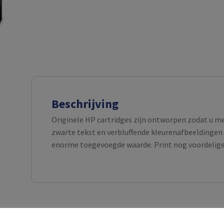
Beschrijving
Originele HP cartridges zijn ontworpen zodat u m
zwarte tekst en verbluffende kleurenafbeeldingen 
enorme toegevoegde waarde. Print nog voordeliger