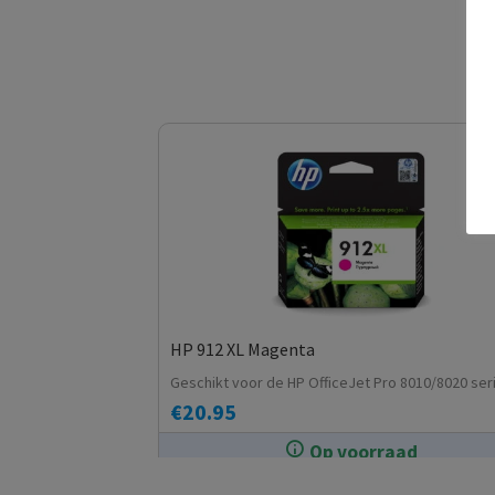
HP 912 XL Magenta
Geschikt voor de HP OfficeJet Pro 8010/8020 ser
€
20.95
Op voorraad
In de winkel op voorraad.