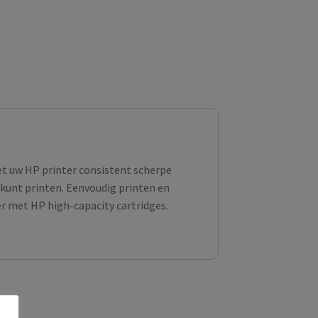
et uw HP printer consistent scherpe
kunt printen. Eenvoudig printen en
 met HP high-capacity cartridges.