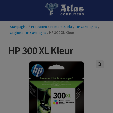
Ga
Ga
door
naar
naar
de
Startpagina
/
Producten
/
Printers & Inkt
/
HP Cartridges
/
navigatie
inhoud
Originele HP Cartridges
/
HP 300 XL Kleur
HP 300 XL Kleur