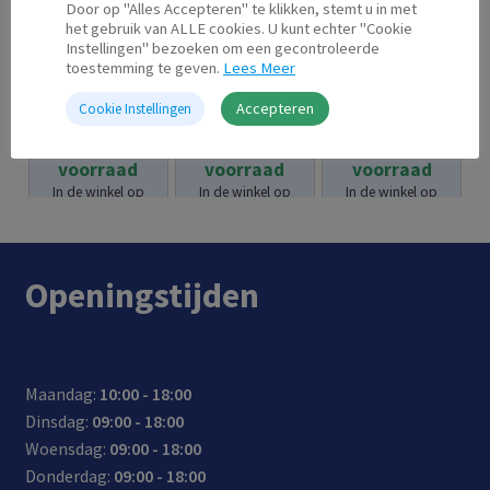
Door op "Alles Accepteren" te klikken, stemt u in met
het gebruik van ALLE cookies. U kunt echter "Cookie
Instellingen" bezoeken om een gecontroleerde
toestemming te geven.
Lees Meer
HP 301 XL
HP 933 XL
HP 302 XL
Accepteren
Kleur
Geel
Zwart
Cookie Instellingen
Op
Op
Op
€
45.95
€
25.95
€
42.95
voorraad
voorraad
voorraad
In de winkel op
In de winkel op
In de winkel op
voorraad.
voorraad.
voorraad.
Openingstijden
Maandag:
10:00 - 18:00
Dinsdag:
09:00 - 18:00
Woensdag:
09:00 - 18:00
Donderdag:
09:00 - 18:00