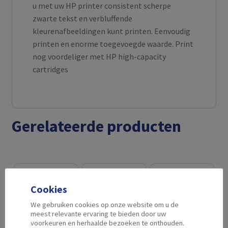
u met uw HP printer consistent scherpe
zwarte tekst en verbluffende
kleurenafbeeldingen kunt printen. Eenvoudig
printen en enorme toegevoegde waarde. Print
nog voordeliger met HP high-capacity
cartridges
Gerelateerde producten
Cookies
We gebruiken cookies op onze website om u de
meest relevante ervaring te bieden door uw
voorkeuren en herhaalde bezoeken te onthouden.