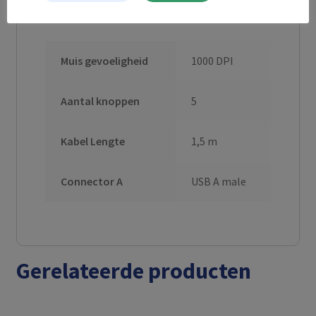
Aanvullende informatie
Muis gevoeligheid
1000 DPI
Aantal knoppen
5
Kabel Lengte
1,5 m
Connector A
USB A male
Gerelateerde producten