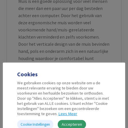
Muis is een goede oplossing voor veel mensen
die meer dan een paar uur per dag besteden
achter een computer. Door het gebruik van
deze ergonomische muis worden veel
voorkomende hand/muis-gerelateerde
klachten verminderd en zelfs voorkomen.
Door het verticale design van de muis bevinden
hand, pols en onderarm zich in een natuurlijke
houding waardoor je comfortabel kunt
werken.
Optische precisie en scrollwiel Geniet van
Cookies
optische precisie met 1000 dpi. De EW3156
We gebruiken cookies op onze website om u de
Verticale muis is uitgerust met vijf knoppen en
meest relevante ervaring te bieden door uw
voorkeuren en herhaalde bezoeken te onthouden.
een scrollwiel, de muis ondersteunt alle
Door op "Alles Accepteren" te klikken, stemt u in met
gangbare functies.
het gebruik van ALLE cookies. U kunt echter "Cookie
Instellingen" bezoeken om een gecontroleerde
toestemming te geven.
Lees Meer
Accepteren
Cookie Instellingen