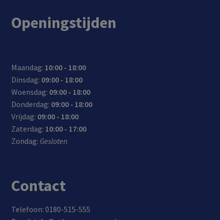
ia
‘Hot
e
links
elke
ren
luiti
nodi
Openingstijden
toet
keys’
toet
- als
onde
nge
g
senb
sen
rech
rgro
n
ord
tsha
nd
toe
met
ndig
zoal
aan
Maandag:
10:00 - 18:00
USB
e
s
je pc
Dinsdag:
09:00 - 18:00
aans
gebr
hout
of
Woensdag:
09:00 - 18:00
luiti
uiker
,
lapt
Donderdag:
09:00 - 18:00
ng
s
gran
op
Vrijdag:
09:00 - 18:00
iet
Zaterdag:
10:00 - 17:00
enzo
Zondag:
Gesloten
voor
t
Contact
Telefoon: 0180-515-555