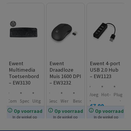
Ewent
Ewent
Ewent 4-port
Multimedia
Draadloze
USB 2.0 Hub
Toetsenbord
Muis 1600 DPI
– EW1123
– EW3130
– EW3232
Voeg
Hot-
Plug
Com
Spec
Uitg
Gesc
Wer
Besc
4
swa
and
€
7.99
fort
iale
erus
hikt
kt
hikb
extr
ppa
Play:
Op voorraad
Op voorraad
Op voorraad
€
10.99
€
14.99
abel
mult
t
voor
op
aar
a
ble
geen
In de winkel op
In de winkel op
In de winkel op
mult
imed
met
zow
vrijw
in 2
voorraad.
voorraad.
voorraad.
USB-
drive
imed
ia
still
el
el
kleu
aans
rs