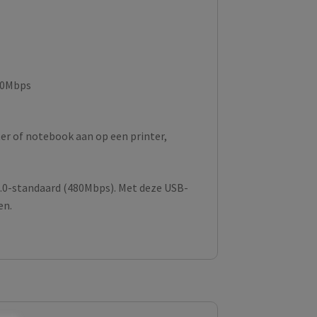
80Mbps
er of notebook aan op een printer,
.0-standaard (480Mbps). Met deze USB-
en.