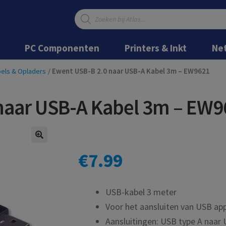
Producten
zoeken
Ga
Ga
door
naar
PC Componenten
Printers & Inkt
Ne
naar
de
navigatie
inhoud
els & Opladers
/
Ewent USB-B 2.0 naar USB-A Kabel 3m – EW9621
naar USB-A Kabel 3m – EW9
€
7.99
USB-kabel 3 meter
Voor het aansluiten van USB ap
Aansluitingen: USB type A naar