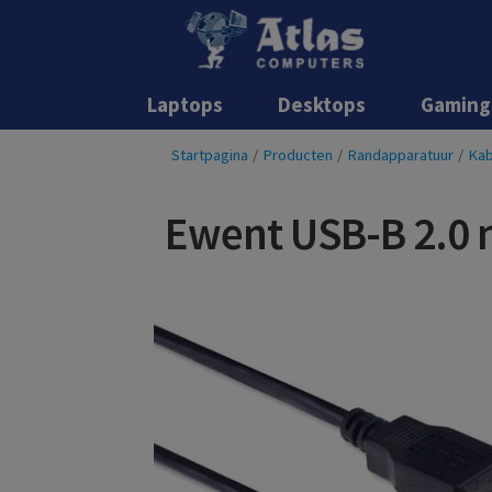
Laptops
Desktops
Gaming
Startpagina
/
Producten
/
Randapparatuur
/
Kab
Ewent USB-B 2.0 