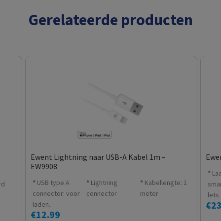
Gerelateerde producten
Ewent Lightning naar USB-A Kabel 1m –
Ewen
EW9908
La
USB type A
Lightning
Kabellengte: 1
rd
sma
connector: voor
connector
meter
lets
€
23
laden,
met 
€
12.99
synchroniseren