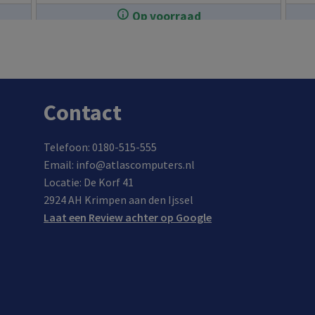
en data-
Op voorraad
overdracht
In de winkel op voorraad.
Contact
Telefoon: 0180-515-555
Email: info@atlascomputers.nl
Locatie: De Korf 41
2924 AH Krimpen aan den Ijssel
Laat een Review achter op Google