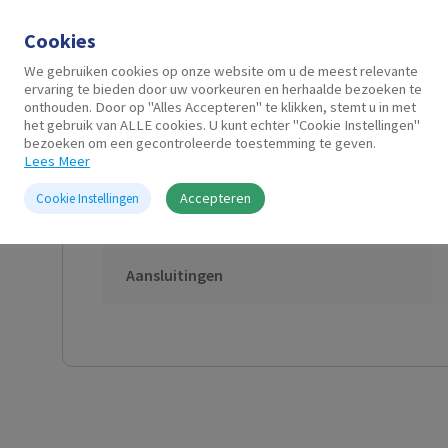
Aanvullende informatie
Cookies
We gebruiken cookies op onze website om u de meest relevante
ervaring te bieden door uw voorkeuren en herhaalde bezoeken te
Kabel Lengte
onthouden. Door op "Alles Accepteren" te klikken, stemt u in met
het gebruik van ALLE cookies. U kunt echter "Cookie Instellingen"
bezoeken om een gecontroleerde toestemming te geven.
Connector A
Lees Meer
Accepteren
Cookie Instellingen
Connector B
Aansluitingen