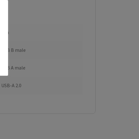
3 m
USB B male
USB A male
USB-A 2.0