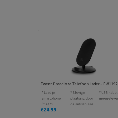
Ewent Draadloze Telefoon Lader – EW1192
Laad je
Stevige
USB-kabel
smartphone
plaatsing door
meegeleve
(met Qi
de antisliplaag
€
24.99
ondersteuning)
draadloos en