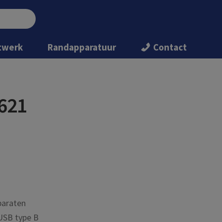
twerk
Randapparatuur
Contact
621
paraten
 USB type B