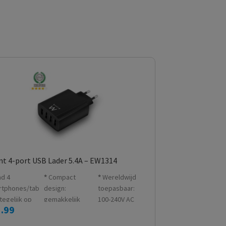
t 4-port USB Lader 5.4A – EW1314
ad 4
Compact
Wereldwijd
rtphones/tab
design:
toepasbaar:
 tegelijk op
gemakkelijk
100-240V AC
.99
één lader
mee te nemen
input