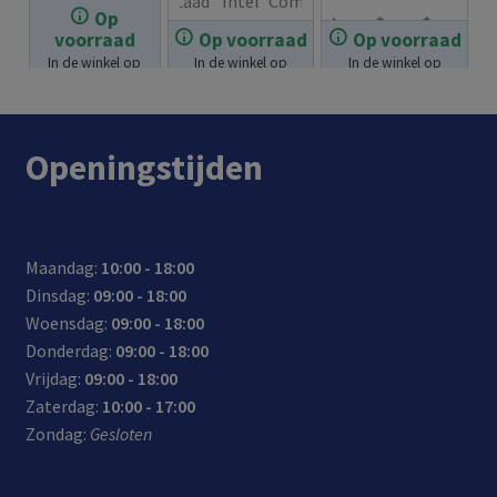
€
4.99
Laad
Intel
Com
Op
2
lige
pact
voorraad
Op voorraad
Op voorraad
€
12.99
Com
Laad
Wor
sma
nt
desi
In de winkel op
In de winkel op
In de winkel op
pact
note
dt
rtph
laad
gn:
voorraad.
voorraad.
voorraad.
€
41.99
e
boo
gele
ones
syst
gem
univ
ks
verd
tege
eem
akke
Openingstijden
ersel
en
met
lijk
(Sm
lijk
e
ultra
10
op
art
mee
lade
boo
tips
met
IC):
te
r:
ks
één
verd
nem
Maandag:
10:00 - 18:00
gem
met
lade
eelt
en
Dinsdag:
09:00 - 18:00
akke
een
r
auto
Woensdag:
09:00 - 18:00
lijk
maxi
mati
Donderdag:
09:00 - 18:00
mee
mal
sch
Vrijdag:
09:00 - 18:00
te
e
de
Zaterdag:
10:00 - 17:00
nem
groo
laad
Zondag:
Gesloten
en
tte
stro
van
om
17,3