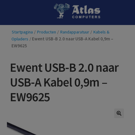
Ga
Ga
door
naar
naar
de
Startpagina
/
Producten
/
Randapparatuur
/
Kabels &
navigatie
inhoud
Opladers
/
Ewent USB-B 2.0 naar USB-A Kabel 0,9m –
EW9625
Ewent USB-B 2.0 naar
USB-A Kabel 0,9m –
EW9625