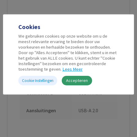
Cookies
Aanvullende informatie
We gebruiken cookies op onze website om u de
meest relevante ervaring te bieden door uw
voorkeuren en herhaalde bezoeken te onthouden.
Door op "Alles Accepteren" te klikken, stemt u in met
Kabel Lengte
0,9 m
het gebruik van ALLE cookies. U kunt echter "Cookie
Instellingen" bezoeken om een gecontroleerde
toestemming te geven.
Lees Meer
Connector A
USB B male
Accepteren
Cookie Instellingen
Connector B
USB A male
Aansluitingen
USB-A 2.0