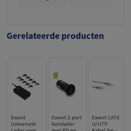
Gerelateerde producten
Ewent
Ewent 2-port
Ewent CAT6
Universele
Autolader
U/UTP
Lader voor
met PD en
Kabel 3m –