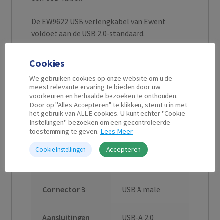
De EW9622 USB verlengkabel van Ewent
voldoet aan de USB 2.0-standaard.
Cookies
We gebruiken cookies op onze website om u de
meest relevante ervaring te bieden door uw
Aanvullende informatie
voorkeuren en herhaalde bezoeken te onthouden.
Door op "Alles Accepteren" te klikken, stemt u in met
het gebruik van ALLE cookies. U kunt echter "Cookie
Instellingen" bezoeken om een gecontroleerde
toestemming te geven.
Lees Meer
Kabel Lengte
3 m
Accepteren
Cookie Instellingen
Connector A
USB A female
Connector B
USB A male
Aansluitingen
USB-A 2.0