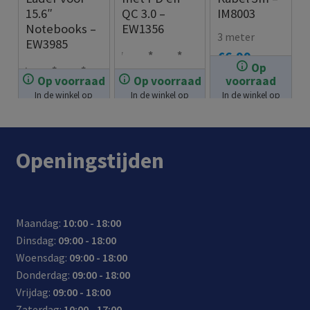
15.6″
QC 3.0 –
IM8003
Notebooks –
EW1356
3 meter
EW3985
€
6.99
Op
Ond
Quic
Inpu
Op voorraad
Op voorraad
voorraad
Laad
Wor
Stop
erst
k
t 12V
In de winkel op
In de winkel op
In de winkel op
€
17.99
note
dt
t
eunt
Char
–
voorraad.
voorraad.
voorraad.
€
32.99
boo
gele
met
snel
ge
24V:
ks
verd
lade
opla
3.0
gesc
Openingstijden
en
met
n als
den
onde
hikt
ultra
10
de
voor
rste
voor
boo
tips
batt
appa
unin
auto
ks
erij
rate
g:
’s en
Maandag:
10:00 - 18:00
met
vol
n
tot
vrac
Dinsdag:
09:00 - 18:00
een
is
met
4x
htw
Woensdag:
09:00 - 18:00
maxi
Pow
snell
agen
Donderdag:
09:00 - 18:00
mal
er
er
s
Vrijdag:
09:00 - 18:00
e
Deliv
opla
Zaterdag:
10:00 - 17:00