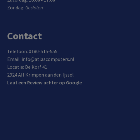
groo
ery
den,
Zondag:
Gesloten
tte
onde
0-
van
rste
80%
15,6
unin
in
inch
Contact
g
maa
r 35
min
Telefoon: 0180-515-555
uten
Email: info@atlascomputers.nl
(voo
Locatie: De Korf 41
r
2924 AH Krimpen aan den Ijssel
appa
Laat een Review achter op Google
rate
n
met
QC
3.0
onde
rste