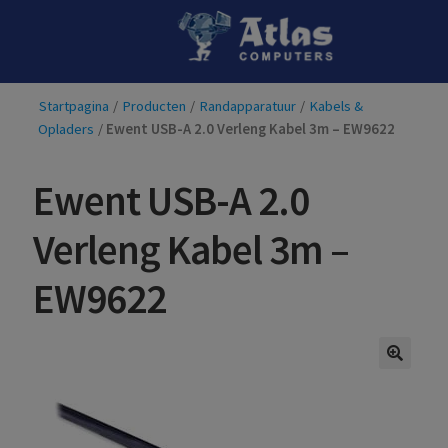
Ga
Ga
door
naar
naar
de
Startpagina
/
Producten
/
Randapparatuur
/
Kabels &
navigatie
inhoud
Opladers
/
Ewent USB-A 2.0 Verleng Kabel 3m – EW9622
Ewent USB-A 2.0
Verleng Kabel 3m –
EW9622