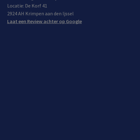
onde
Locatie: De Korf 41
rste
2924 AH Krimpen aan den Ijssel
unin
Laat een Review achter op Google
g