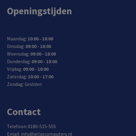
ecto
ecto
met
voor
nee
kabe
Openingstijden
r:
r
er
note
m de
l:
voor
boo
lade
tota
lade
ks/la
r
le
n,
ptop
gem
kabe
Maandag:
10:00 - 18:00
sync
s
akke
llen
Dinsdag:
09:00 - 18:00
hron
met
lijk
gte
Woensdag:
09:00 - 18:00
isere
een
mee
300c
Donderdag:
09:00 - 18:00
n en
USB
m
Vrijdag:
09:00 - 18:00
data
Type
(180
Zaterdag:
10:00 - 17:00
-
-C
cm +
Zondag:
Gesloten
over
conn
120c
drac
ecto
m)
ht
r en
Contact
Pow
er
Deliv
Telefoon: 0180-515-555
ery
Email: info@atlascomputers.nl