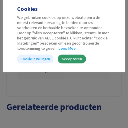
Aanvullende informatie
Cookies
We gebruiken cookies op onze website om u de
Kabel Lengte
3 m
meest relevante ervaring te bieden door uw
voorkeuren en herhaalde bezoeken te onthouden.
Door op "Alles Accepteren" te klikken, stemt u in met
Connector A
USB A female
het gebruik van ALLE cookies. U kunt echter "Cookie
Instellingen" bezoeken om een gecontroleerde
toestemming te geven.
Lees Meer
Connector B
USB A male
Accepteren
Cookie Instellingen
Aansluitingen
USB-A 2.0
Gerelateerde producten