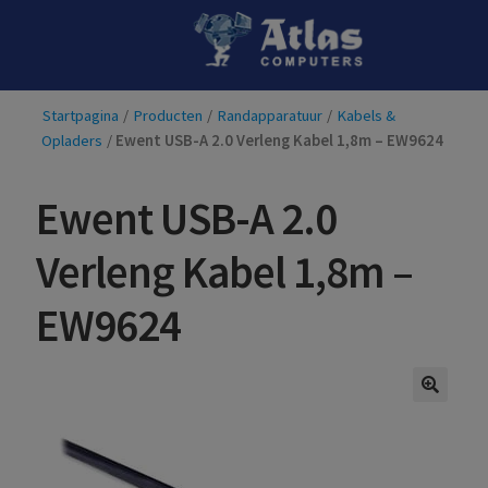
Ga
Ga
door
naar
naar
de
Startpagina
/
Producten
/
Randapparatuur
/
Kabels &
navigatie
inhoud
Opladers
/
Ewent USB-A 2.0 Verleng Kabel 1,8m – EW9624
Ewent USB-A 2.0
Verleng Kabel 1,8m –
EW9624