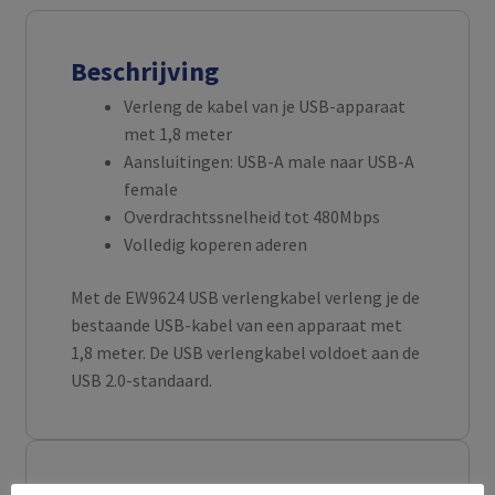
Beschrijving
Verleng de kabel van je USB-apparaat
met 1,8 meter
Aansluitingen: USB-A male naar USB-A
female
Overdrachtssnelheid tot 480Mbps
Volledig koperen aderen
Met de EW9624 USB verlengkabel verleng je de
bestaande USB-kabel van een apparaat met
1,8 meter. De USB verlengkabel voldoet aan de
USB 2.0-standaard.