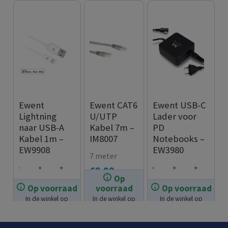
Ewent
Ewent CAT6
Ewent USB-C
Lightning
U/UTP
Lader voor
naar USB-A
Kabel 7m –
PD
Kabel 1m –
IM8007
Notebooks –
EW9908
EW3980
7 meter
€
8.99
Op
USB
Ligh
Kab
Lapt
Com
Extr
Op voorraad
voorraad
Op voorraad
type
tnin
elle
opla
pact
a
In de winkel op
In de winkel op
In de winkel op
€
12.99
€
49.99
A
g
ngte
der
desi
lang
voorraad.
voorraad.
voorraad.
conn
conn
: 1
65W
gn:
e