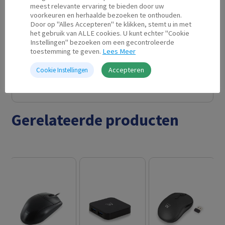
Connector
SATA Power (15 pin)
meest relevante ervaring te bieden door uw
A
female
voorkeuren en herhaalde bezoeken te onthouden.
Door op "Alles Accepteren" te klikken, stemt u in met
het gebruik van ALLE cookies. U kunt echter "Cookie
Instellingen" bezoeken om een gecontroleerde
Connector
5.25" voeding male
toestemming te geven.
Lees Meer
B
Accepteren
Cookie Instellingen
Gerelateerde producten