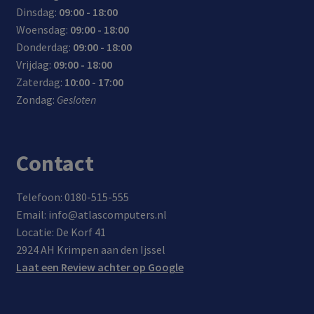
e
s
High
ifica
Dinsdag:
09:00 - 18:00
gebr
hout
Spee
tie,
Woensdag:
09:00 - 18:00
uiker
,
d
com
Donderdag:
09:00 - 18:00
s
gran
USB
pati
Vrijdag:
09:00 - 18:00
iet
2.0
bel
Zaterdag:
10:00 - 17:00
enzo
(480
met
Zondag:
Gesloten
voor
Mbp
USB
t
s)
2.0
en
Contact
USB
1.1
Telefoon: 0180-515-555
Email: info@atlascomputers.nl
Locatie: De Korf 41
2924 AH Krimpen aan den Ijssel
Laat een Review achter op Google