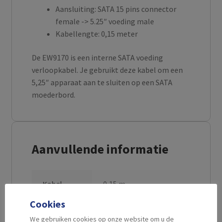
Aansluiting: SATA 15 pins connector
female -> 5.25″ voeding male
Kabellengte: 0,15 meter
De EW9170 is een interne SATA voeding
verloopkabel. Je gebruikt deze kabel om een
5,25″ apparaat aan te sluiten op een SATA
moederbord.
Aanvullende informatie
Kabel
0,15 m
Lengte
Cookies
We gebruiken cookies op onze website om u de