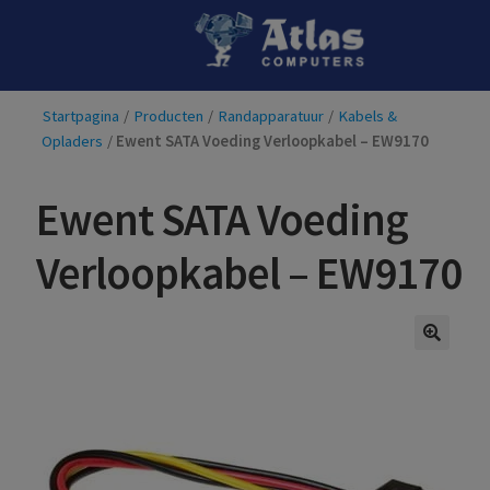
Ga
Ga
door
naar
naar
de
Startpagina
/
Producten
/
Randapparatuur
/
Kabels &
navigatie
inhoud
Opladers
/
Ewent SATA Voeding Verloopkabel – EW9170
Ewent SATA Voeding
Verloopkabel – EW9170