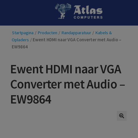
Ga
Ga
door
naar
naar
de
Startpagina
/
Producten
/
Randapparatuur
/
Kabels &
navigatie
inhoud
Opladers
/
Ewent HDMI naar VGA Converter met Audio –
EW9864
Ewent HDMI naar VGA
Converter met Audio –
EW9864