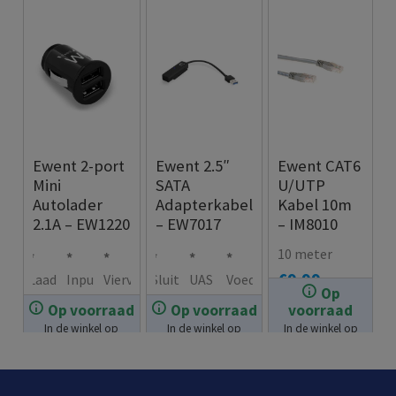
Ewent 2-port
Ewent 2.5″
Ewent CAT6
Mini
SATA
U/UTP
Autolader
Adapterkabel
Kabel 10m
2.1A – EW1220
– EW7017
– IM8010
10 meter
€
9.99
Laad
Inpu
Vierv
Sluit
UAS
Voed
Op
twee
t 12V
oudi
met
P
ing
Op voorraad
Op voorraad
voorraad
€
9.99
€
12.99
sma
–
ge
deze
onde
via
In de winkel op
In de winkel op
In de winkel op
rtph
24V:
besc
adap
rste
USB
voorraad.
voorraad.
voorraad.
ones
gesc
her
terk
unin
tege
hikt
min
abel
g