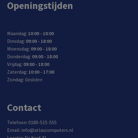
Openingstijden
lijk
voor
g:
een
voor
op
auto
over
2.5
een
met
’s en
verhi
inch
hog
één
vrac
ttin
SATA
ere
Maandag:
10:00 - 18:00
com
htw
g,
hard
data
Dinsdag:
09:00 - 18:00
pact
agen
over
disk
over
Woensdag:
09:00 - 18:00
e
s
span
of
drac
Donderdag:
09:00 - 18:00
auto
ning
SSD
ht
Vrijdag:
09:00 - 18:00
lade
, een
aan
Zaterdag:
10:00 - 17:00
r
te
op je
Zondag:
Gesloten
hog
com
e
pute
stro
r/lap
Contact
om
top
en
kort
Telefoon: 0180-515-555
sluit
Email: info@atlascomputers.nl
ing
Locatie: De Korf 41