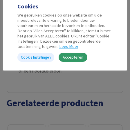
Cookies
Converter sluit je jouw PC of notebook met
HDMI output aan op een beeldscherm of
We gebruiken cookies op onze website om u de
beamer met VGA input. De maximale
meest relevante ervaring te bieden door uw
voorkeuren en herhaalde bezoeken te onthouden.
ondersteunde resolutie is 1920×1200 pixels.
Door op "Alles Accepteren" te klikken, stemt u in met
Deze resolutie is perfect voor het tonen van
het gebruik van ALLE cookies. U kunt echter "Cookie
Instellingen" bezoeken om een gecontroleerde
video, afbeeldingen, presentaties etc.Extra
toestemming te geven.
Lees Meer
audio output
De EW9864 heeft een 3.5mm jack audio uitgang
Accepteren
Cookie Instellingen
voor het aansluiten van een stereo geluid set
of een hoofdtelefoon.
Gerelateerde producten