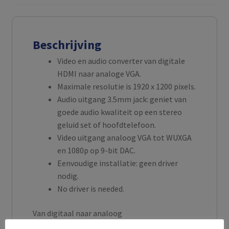
Beschrijving
Video en audio converter van digitale
HDMI naar analoge VGA.
Maximale resolutie is 1920 x 1200 pixels.
Audio uitgang 3.5mm jack: geniet van
goede audio kwaliteit op een stereo
geluid set of hoofdtelefoon.
Video uitgang analoog VGA tot WUXGA
en 1080p op 9-bit DAC.
Eenvoudige installatie: geen driver
nodig.
No driver is needed.
Van digitaal naar analoog
Met de Ewent EW9864 HDMI naar VGA