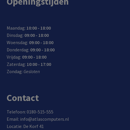
Openingstijden
r:
r
er
den
onde
hikt
lijk
(Sm
lijk
voor
voor
rste
voor
op
art
mee
lade
appa
unin
auto
met
IC):
te
n,
rate
g:
’s en
één
verd
nem
Maandag:
10:00 - 18:00
sync
n
tot
vrac
lade
eelt
en
Dinsdag:
09:00 - 18:00
hron
met
4x
htw
r
auto
Woensdag:
09:00 - 18:00
isere
Pow
snell
agen
mati
Donderdag:
09:00 - 18:00
n en
er
er
s
sch
Vrijdag:
09:00 - 18:00
data
Deliv
opla
de
Zaterdag:
10:00 - 17:00
-
ery
den,
laad
Zondag:
Gesloten
over
onde
0-
stro
drac
rste
80%
om
ht
unin
in
Contact
g
maa
r 35
min
Telefoon: 0180-515-555
uten
Email: info@atlascomputers.nl
(voo
Locatie: De Korf 41