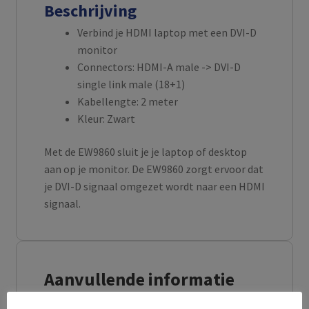
Beschrijving
Verbind je HDMI laptop met een DVI-D
monitor
Connectors: HDMI-A male -> DVI-D
single link male (18+1)
Kabellengte: 2 meter
Kleur: Zwart
Met de EW9860 sluit je je laptop of desktop
aan op je monitor. De EW9860 zorgt ervoor dat
je DVI-D signaal omgezet wordt naar een HDMI
signaal.
Aanvullende informatie