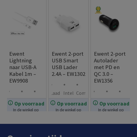
Ewent
Ewent 2-port
Ewent 2-port
Lightning
USB Smart
Autolader
naar USB-A
USB Lader
met PD en
Kabel 1m –
2.4A – EW1302
QC 3.0 –
EW9908
EW1356
Laad
Intel
Com
USB
Ligh
Kab
Ond
Quic
Inpu
2
lige
pact
Op voorraad
Op voorraad
Op voorraad
€
12.99
type
tnin
elle
erst
k
t 12V
sma
nt
desi
In de winkel op
In de winkel op
In de winkel op
€
12.99
€
17.99
A
g
ngte
eunt
Char
–
rtph
laad
gn:
voorraad.
voorraad.
voorraad.
conn
conn
: 1
snel
ge
24V:
ones
syst
gem
ecto
ecto
met
opla
3.0
gesc
tege
eem
akke