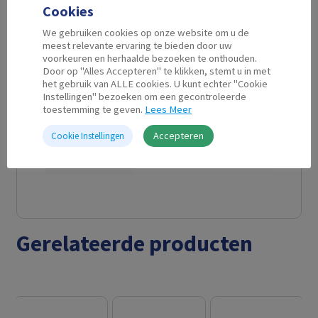
Cookies
Kabel
2 m
We gebruiken cookies op onze website om u de
Lengte
meest relevante ervaring te bieden door uw
voorkeuren en herhaalde bezoeken te onthouden.
Door op "Alles Accepteren" te klikken, stemt u in met
Connector
HDMI A (full-size)
het gebruik van ALLE cookies. U kunt echter "Cookie
A
male
Instellingen" bezoeken om een gecontroleerde
toestemming te geven.
Lees Meer
Connector
DVI-D single link male
Accepteren
Cookie Instellingen
B
(18+1)
Gerelateerde producten