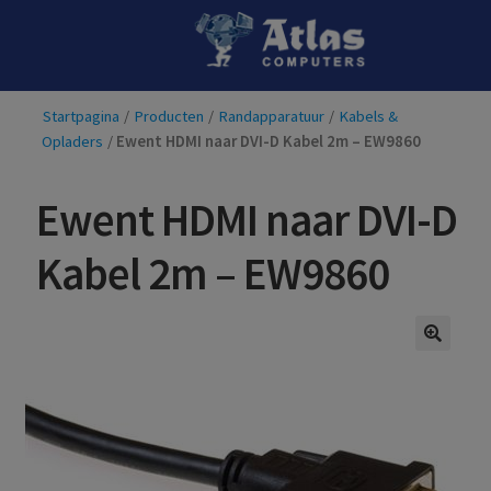
Ga
Ga
door
naar
naar
de
Startpagina
/
Producten
/
Randapparatuur
/
Kabels &
navigatie
inhoud
Opladers
/
Ewent HDMI naar DVI-D Kabel 2m – EW9860
Ewent HDMI naar DVI-D
Kabel 2m – EW9860