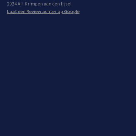
r
2924 AH Krimpen aan den Ijssel
appa
Laat een Review achter op Google
rate
n
met
QC
3.0
onde
rste
unin
g)