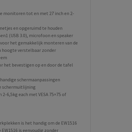
 monitoren tot en met 27 inch en 2-
netjes en opgeruimd te houden
Gen1 (USB 3.0), microfoon en speaker
m voor het gemakkelijk monteren van de
n hoogte verstelbaar zonder
teem
 het bevestigen op en door de tafel
, handige schermaanpassingen
e schermuitlijning
n 2-6,5kg each met VESA 75×75 of
erkplekken is het handig om de EW1516
e EW1516 is eenvoudig zonder