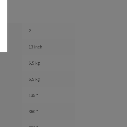
2
13 inch
6,5 kg
6,5 kg
135 °
360 °