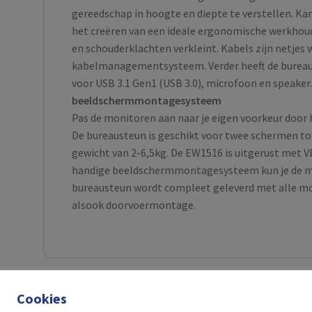
gereedschap in hoogte en diepte te verstellen. Ka
het creëren van een ideale ergonomische werkhoud
en schouderklachten verkleint. Kabels zijn netjes
kabelmanagementsysteem. Verder heeft de bureau
voor USB 3.1 Gen1 (USB 3.0), microfoon en speaker
beeldschermmontagesysteem
Pas de monitoren aan naar je eigen voorkeur door h
De bureausteun is geschikt voor twee schermen t
gewicht van 2-6,5kg. De EW1516 is uitgerust met V
handige beeldschermmontagesysteem kun je de mon
bureausteun wordt compleet geleverd met alle m
alsook doorvoermontage.
Cookies