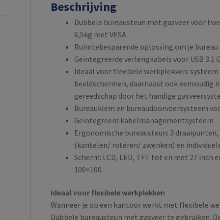
Beschrijving
Dubbele bureausteun met gasveer voor twee
6,5kg met VESA
Ruimtebesparende oplossing om je bureau 
Geïntegreerde verlengkabels voor USB 3.1 
Ideaal voor flexibele werkplekken: systee
beeldschermen, daarnaast ook eenvoudig i
gereedschap door het handige gasveersys
Bureauklem en bureaudoorvoersysteem voor
Geïntegreerd kabelmanagementsysteem
Ergonomische bureausteun: 3 draaipunten
(kantelen/ roteren/ zwenken) en individuel
Scherm: LCD, LED, TFT tot en met 27 inch e
100×100
Ideaal voor flexibele werkplekken
Wanneer je op een kantoor werkt met flexibele w
Dubbele bureausteun met gasveer te gebruiken. D