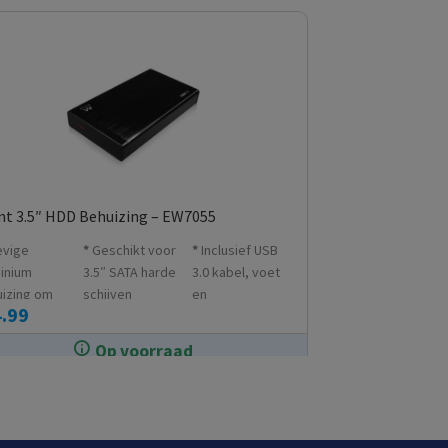
t 3.5″ HDD Behuizing – EW7055
evige
Geschikt voor
Inclusief USB
inium
3.5″ SATA harde
3.0 kabel, voet
izing om
schijven
en
.99
e schijf te
lichtnetadapter
len
Op voorraad
In de winkel op voorraad.