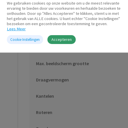
We gebruiken cookies op onze website om u de meest relevante
ervaring te bieden door uw voorkeuren en herhaalde bezoeken te
Aanvullende informatie
onthouden. Door op "Alles Accepteren" te klikken, stemt u in met
het gebruik van ALLE cookies. U kunt echter "Cookie Instellingen"
bezoeken om een gecontroleerde toestemming te geven.
Lees Meer
Aantal schermen
Accepteren
Cookie Instellingen
Min. schermformaat
Max. beeldscherm grootte
Draagvermogen
Kantelen
Roteren