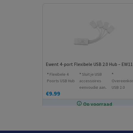
Ewent 4-port Flexibele USB 2.0 Hub – EW1
Flexibele 4
Sluit je USB
Poorts USB Hub
accessoires
Overeenko
eenvoudig aan,
USB 2.0
€
9.99
thuis en
onderweg
Op voorraad
In de winkel op voorraad.