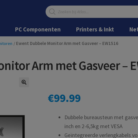
Producten
zoeken
Ga
Ga
door
naar
PC Componenten
Printers & Inkt
Ne
naar
de
navigatie
inhoud
itoren
/
Ewent Dubbele Monitor Arm met Gasveer – EW1516
nitor Arm met Gasveer – 
€
99.99
Dubbele bureausteun met gasve
inch en 2-6,5kg met VESA
Geïntegreerde verlengkabels vo