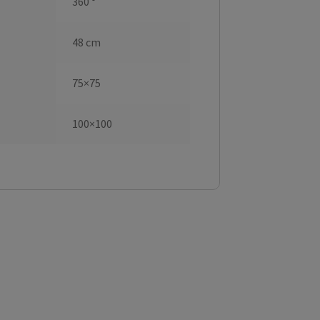
360 °
48 cm
75×75
100×100