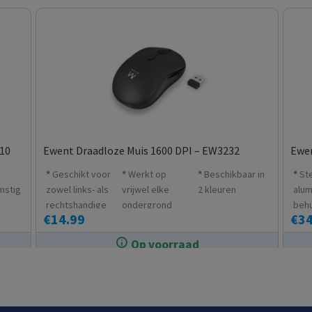
110
Ewent Draadloze Muis 1600 DPI – EW3232
Ewen
Geschikt voor
Werkt op
Beschikbaar in
St
mstig
zowel links- als
vrijwel elke
2 kleuren
alum
rechtshandige
ondergrond
behu
€
14.99
€
34
gebruikers
zoals hout,
hard
graniet
koe
Op voorraad
enzovoort
In de winkel op voorraad.