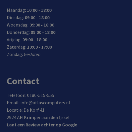
sen,
kan
tee
akke
aan
Maandag:
10:00 - 18:00
12
word
m en
lijke
je pc
Dinsdag:
09:00 - 18:00
mult
en
aan/
en
of
Woensdag:
09:00 - 18:00
imed
opg
uit-
snell
lapt
Donderdag:
09:00 - 18:00
ia
ebor
scha
e
op
Vrijdag:
09:00 - 18:00
toet
gen
kela
inst
Zaterdag:
10:00 - 17:00
sen
in de
ar
allat
Zondag:
Gesloten
en
muis
ie
inkla
pbar
Contact
e
poot
jes
Telefoon: 0180-515-555
Email: info@atlascomputers.nl
Locatie: De Korf 41
2924 AH Krimpen aan den Ijssel
Laat een Review achter op Google