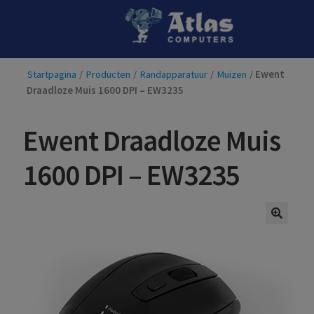
Ga
Ga
door
naar
naar
de
Startpagina
/
Producten
/
Randapparatuur
/
Muizen
/
Ewent
navigatie
inhoud
Draadloze Muis 1600 DPI – EW3235
Ewent Draadloze Muis
1600 DPI – EW3235