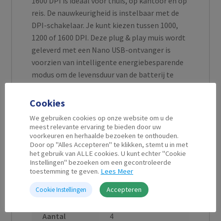
1600 DPI is ideaal voor thuis, op kantoor en op
reis. De nauwkeurigheid is instelbaar met de
DPI-schakelaar. Je kunt kiezen tussen 1000,
1200 of 1600 DPI. Deze plug & play muis wordt
geleverd met een Nano USB-ontvanger is
voorzien van intelligente energiebesparende
modus om de levensduur van de batterij te
verlengen.
Cookies
We gebruiken cookies op onze website om u de
meest relevante ervaring te bieden door uw
voorkeuren en herhaalde bezoeken te onthouden.
Aanvullende informatie
Door op "Alles Accepteren" te klikken, stemt u in met
het gebruik van ALLE cookies. U kunt echter "Cookie
Instellingen" bezoeken om een gecontroleerde
toestemming te geven.
Lees Meer
Muis
1000 DPI, 1200 DPI,
gevoeligheid
1600 DPI
Accepteren
Cookie Instellingen
Aantal
4