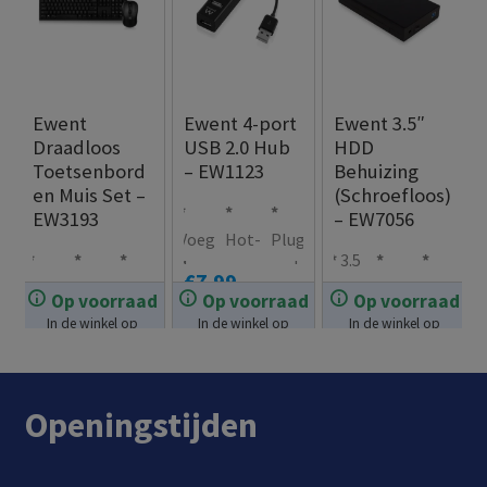
Ewent
Ewent 4-port
Ewent 3.5″
Draadloos
USB 2.0 Hub
HDD
Toetsenbord
– EW1123
Behuizing
en Muis Set –
(Schroefloos)
EW3193
– EW7056
Voeg
Hot-
Plug
3.5
4
swa
and
€
7.99
Full-
Met
Intel
inch
Schr
Met
extr
ppa
Play:
Op voorraad
Op voorraad
Op voorraad
size
nan
lige
HDD
oefl
indic
a
ble
geen
In de winkel op
In de winkel op
In de winkel op
€
24.99
€
29.99
toet
o-
nt
behu
oos
atie
voorraad.
voorraad.
voorraad.
USB-
drive
senb
ontv
ener
izing
ont
LED
aans
rs
ord
ange
gieb
werp
luiti
nodi
Openingstijden
met
r
espa
voor
nge
g
soft
welk
ring
een
n
toet
e
ssys
gem
toe