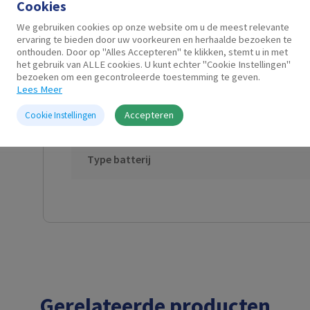
Cookies
We gebruiken cookies op onze website om u de meest relevante
ervaring te bieden door uw voorkeuren en herhaalde bezoeken te
Aantal knoppen
onthouden. Door op "Alles Accepteren" te klikken, stemt u in met
het gebruik van ALLE cookies. U kunt echter "Cookie Instellingen"
bezoeken om een gecontroleerde toestemming te geven.
Muis gevoeligheid
Lees Meer
Accepteren
Cookie Instellingen
Draadloos
Type batterij
Gerelateerde producten