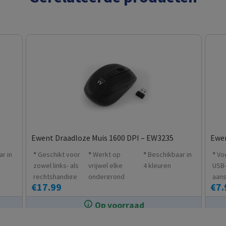
Ewent Draadloze Muis 1600 DPI – EW3235
Ewen
r in
Geschikt voor
Werkt op
Beschikbaar in
Vo
zowel links- als
vrijwel elke
4 kleuren
USB
rechtshandige
ondergrond
aans
€
17.99
€
7.
gebruikers
zoals hout,
toe 
graniet
lapt
Op voorraad
enzovoort
In de winkel op voorraad.