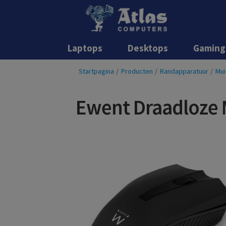
Laptops
Desktops
Gaming
Startpagina
/
Producten
/
Randapparatuur
/
Mui
Ewent Draadloze 