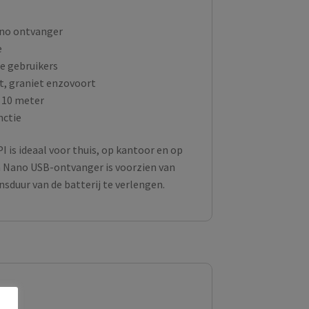
no ontvanger
e
ge gebruikers
t, graniet enzovoort
 10 meter
nctie
is ideaal voor thuis, op kantoor en op
en Nano USB-ontvanger is voorzien van
duur van de batterij te verlengen.