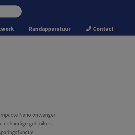
twerk
Randapparatuur
Contact
compacte Nano ontvanger
rechtshandige gebruikers
sparingsfunctie