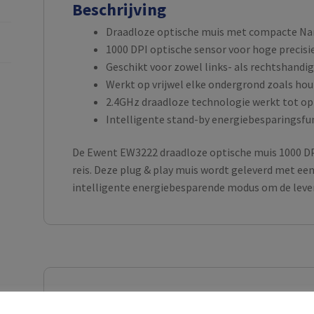
Beschrijving
Draadloze optische muis met compacte Na
1000 DPI optische sensor voor hoge precisi
Geschikt voor zowel links- als rechtshandi
Werkt op vrijwel elke ondergrond zoals hou
2.4GHz draadloze technologie werkt tot op
Intelligente stand-by energiebesparingsfu
De Ewent EW3222 draadloze optische muis 1000 DPI 
reis. Deze plug & play muis wordt geleverd met e
intelligente energiebesparende modus om de levens
Aanvullende informatie