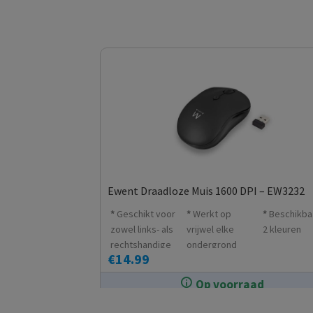
Ewent Draadloze Muis 1600 DPI – EW3232
Geschikt voor
Werkt op
Beschikbaa
zowel links- als
vrijwel elke
2 kleuren
rechtshandige
ondergrond
€
14.99
gebruikers
zoals hout,
graniet
Op voorraad
enzovoort
In de winkel op voorraad.