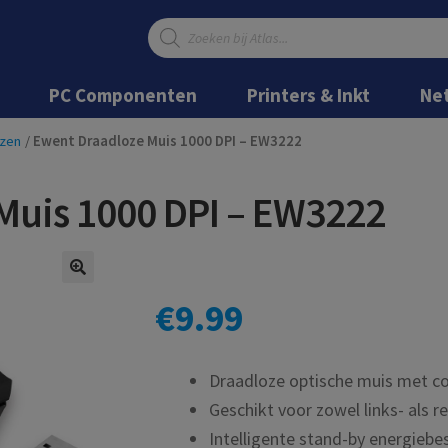
Producten
zoeken
Ga
Ga
door
naar
PC Componenten
Printers & Inkt
Ne
naar
de
navigatie
inhoud
zen
/
Ewent Draadloze Muis 1000 DPI – EW3222
Muis 1000 DPI – EW3222
€
9.99
Draadloze optische muis met 
Geschikt voor zowel links- als 
Intelligente stand-by energiebe