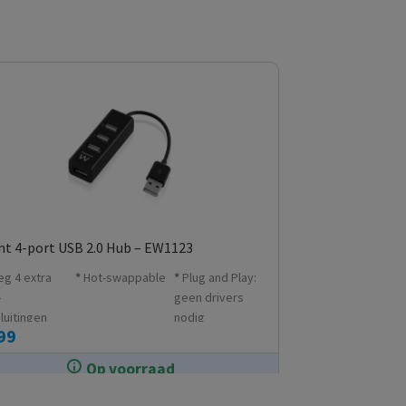
t 4-port USB 2.0 Hub – EW1123
eg 4 extra
Hot-swappable
Plug and Play:
-
geen drivers
luitingen
nodig
99
aan je pc of
op
Op voorraad
In de winkel op voorraad.