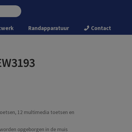
twerk
Randapparatuur
Contact
 EW3193
toetsen, 12 multimedia toetsen en
worden opgeborgen in de muis