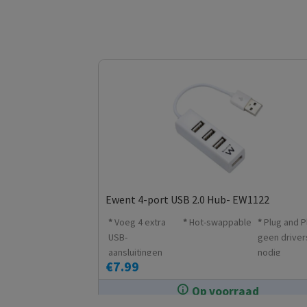
Ewent 4-port USB 2.0 Hub- EW1122
Voeg 4 extra
Hot-swappable
Plug and P
USB-
geen driver
aansluitingen
nodig
€
7.99
toe aan je pc of
laptop
Op voorraad
In de winkel op voorraad.