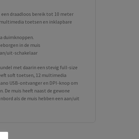
een draadloos bereik tot 10 meter
 multimedia toetsen en inklapbare
ra duimknoppen.
eborgen in de muis
an/uit-schakelaar
ndel met daarin een stevig full-size
eft soft toetsen, 12 multimedia
n nano USB-ontvanger en DPI-knop om
n. De muis heeft naast de gewone
bord als de muis hebben een aan/uit