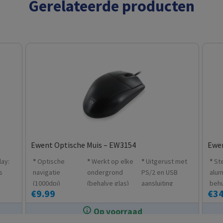
Gerelateerde producten
Ewent Optische Muis – EW3154
Ewen
lay:
Optische
Werkt op elke
Uitgerust met
St
s
navigatie
ondergrond
PS/2 en USB
alum
(1000dpi)
(behalve glas)
aansluiting
behu
€
9.99
€
34
hard
koe
Op voorraad
In de winkel op voorraad.