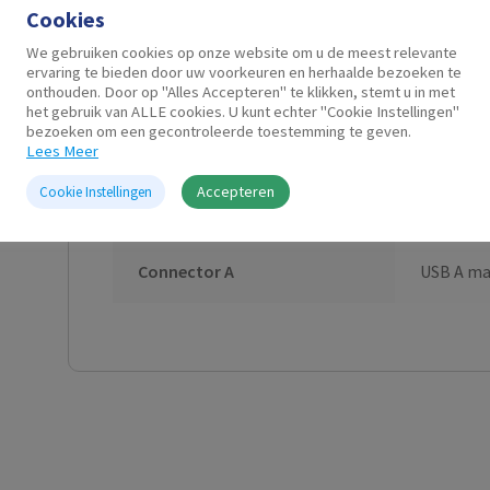
Cookies
We gebruiken cookies op onze website om u de meest relevante
Aanvullende informatie
ervaring te bieden door uw voorkeuren en herhaalde bezoeken te
onthouden. Door op "Alles Accepteren" te klikken, stemt u in met
het gebruik van ALLE cookies. U kunt echter "Cookie Instellingen"
bezoeken om een gecontroleerde toestemming te geven.
Draadloos
Ja
Lees Meer
Accepteren
Cookie Instellingen
Muis gevoeligheid
1200 DPI,
Connector A
USB A ma