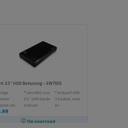
t 3.5″ HDD Behuizing – EW7055
evige
Geschikt voor
Inclusief USB
inium
3.5″ SATA harde
3.0 kabel, voet
izing om
schijven
en
.99
e schijf te
lichtnetadapter
len
Op voorraad
In de winkel op voorraad.