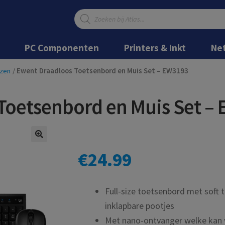
Producten
zoeken
Ga
Ga
door
naar
PC Componenten
Printers & Inkt
Ne
naar
de
navigatie
inhoud
zen
/
Ewent Draadloos Toetsenbord en Muis Set – EW3193
Toetsenbord en Muis Set –
€
24.99
Full-size toetsenbord met soft 
inklapbare pootjes
Met nano-ontvanger welke kan 