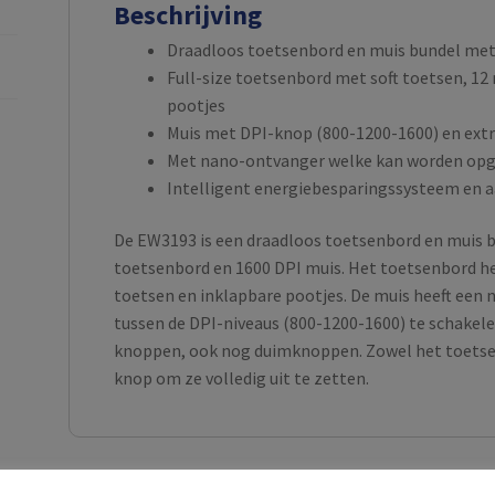
Beschrijving
Draadloos toetsenbord en muis bundel met 
Full-size toetsenbord met soft toetsen, 12
pootjes
Muis met DPI-knop (800-1200-1600) en ext
Met nano-ontvanger welke kan worden opg
Intelligent energiebesparingssysteem en a
De EW3193 is een draadloos toetsenbord en muis bu
toetsenbord en 1600 DPI muis. Het toetsenbord he
toetsen en inklapbare pootjes. De muis heeft ee
tussen de DPI-niveaus (800-1200-1600) te schakele
knoppen, ook nog duimknoppen. Zowel het toetsen
knop om ze volledig uit te zetten.