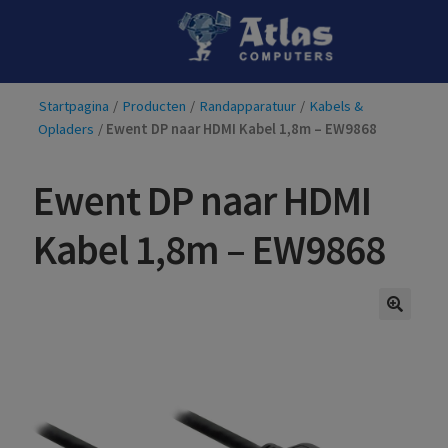
Ga
Ga
door
naar
naar
de
Startpagina
/
Producten
/
Randapparatuur
/
Kabels &
navigatie
inhoud
Opladers
/
Ewent DP naar HDMI Kabel 1,8m – EW9868
Ewent DP naar HDMI
Kabel 1,8m – EW9868