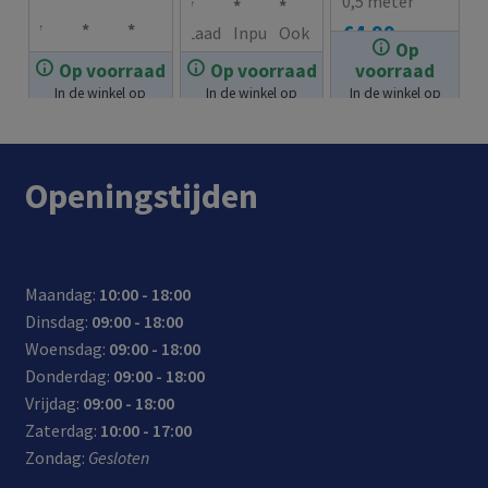
0,5 meter
€
4.99
Laad
Inpu
Ook
Op
Ond
Quic
Inpu
twee
t 12V
gesc
Op voorraad
Op voorraad
voorraad
€
14.99
erst
k
t 12V
sma
–
hikt
In de winkel op
In de winkel op
In de winkel op
€
17.99
eunt
Char
–
rtph
24V:
voor
voorraad.
voorraad.
voorraad.
snel
ge
24V:
ones
gesc
het
opla
3.0
gesc
/tab
hikt
lade
Openingstijden
den
onde
hikt
lets
voor
n
voor
rste
voor
tege
auto
van
appa
unin
auto
lijk
’s en
je
rate
g:
’s en
op
vrac
pow
Maandag:
10:00 - 18:00
n
tot
vrac
met
htw
erba
Dinsdag:
09:00 - 18:00
met
4x
htw
één
agen
nk,
Woensdag:
09:00 - 18:00
Pow
snell
agen
auto
s
acti
Donderdag:
09:00 - 18:00
er
er
s
lade
onca
Vrijdag:
09:00 - 18:00
Deliv
opla
r
mer
Zaterdag:
10:00 - 17:00
ery
den,
a,
Zondag:
Gesloten
onde
0-
navi