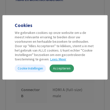
Cookies
Aanvullende informatie
We gebruiken cookies op onze website om u de
meest relevante ervaring te bieden door uw
voorkeuren en herhaalde bezoeken te onthouden.
Door op "Alles Accepteren" te klikken, stemt u in met
Kabel
1,8 m
het gebruik van ALLE cookies. U kunt echter "Cookie
Instellingen" bezoeken om een gecontroleerde
Lengte
toestemming te geven.
Lees Meer
Accepteren
Cookie Instellingen
Connector
DisplayPort male
A
Connector
HDMI A (full-size)
B
male