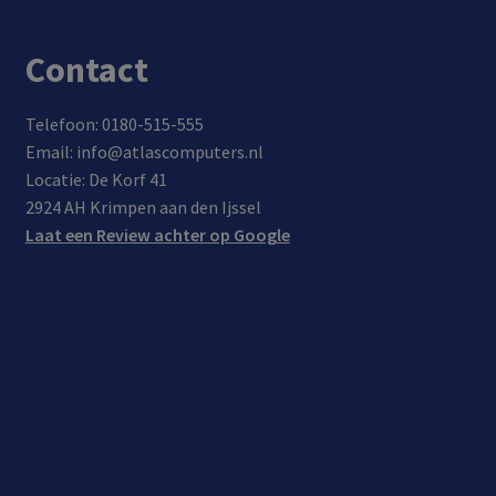
rste
80%
gati
unin
in
e en
Contact
g
maa
ande
r 35
re
min
USB
Telefoon: 0180-515-555
uten
appa
Email: info@atlascomputers.nl
(voo
rate
Locatie: De Korf 41
r
n
2924 AH Krimpen aan den Ijssel
appa
Laat een Review achter op Google
rate
n
met
QC
3.0
onde
rste
unin
g)