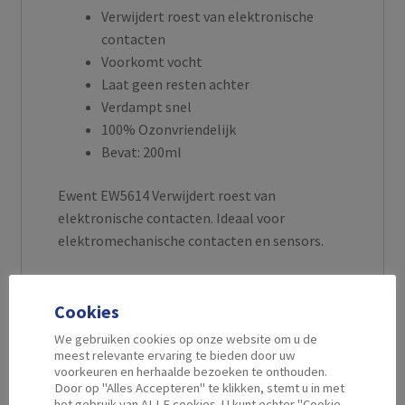
Verwijdert roest van elektronische
contacten
Voorkomt vocht
Laat geen resten achter
Verdampt snel
100% Ozonvriendelijk
Bevat: 200ml
Ewent EW5614 Verwijdert roest van
elektronische contacten. Ideaal voor
elektromechanische contacten en sensors.
Cookies
Aanvullende informatie
We gebruiken cookies op onze website om u de
meest relevante ervaring te bieden door uw
voorkeuren en herhaalde bezoeken te onthouden.
Door op "Alles Accepteren" te klikken, stemt u in met
Inhoud
200 ml
het gebruik van ALLE cookies. U kunt echter "Cookie