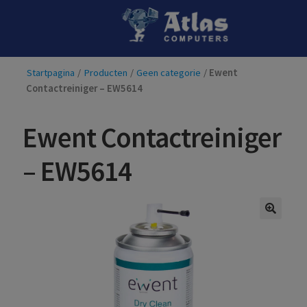
Ga
Ga
door
naar
naar
de
Startpagina
/
Producten
/
Geen categorie
/
Ewent
navigatie
inhoud
Contactreiniger – EW5614
Ewent Contactreiniger
– EW5614