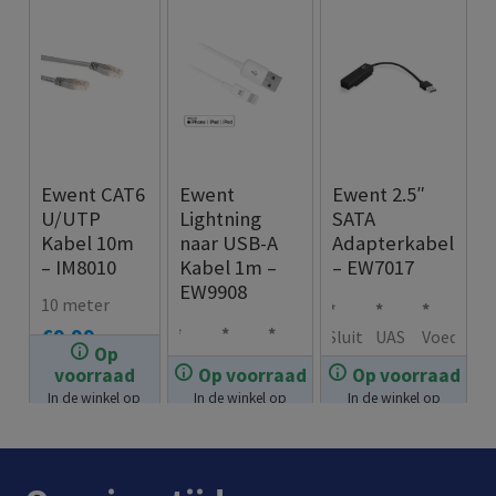
Ewent CAT6
Ewent
Ewent 2.5″
U/UTP
Lightning
SATA
Kabel 10m
naar USB-A
Adapterkabel
– IM8010
Kabel 1m –
– EW7017
EW9908
10 meter
€
9.99
Sluit
UAS
Voed
Op
USB
Ligh
Kab
met
P
ing
voorraad
Op voorraad
Op voorraad
€
12.99
type
tnin
elle
deze
onde
via
In de winkel op
In de winkel op
In de winkel op
€
12.99
A
g
ngte
adap
rste
USB
voorraad.
voorraad.
voorraad.
conn
conn
: 1
terk
unin
ecto
ecto
met
abel
g