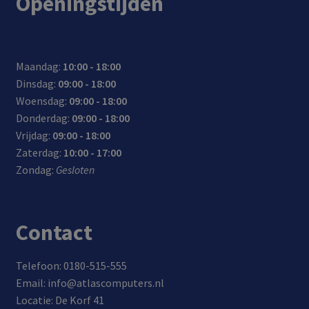
Openingstijden
r:
r
er
een
voor
voor
2.5
een
lade
inch
hog
n,
SATA
ere
Maandag:
10:00 - 18:00
sync
hard
data
Dinsdag:
09:00 - 18:00
hron
disk
over
Woensdag:
09:00 - 18:00
isere
of
drac
Donderdag:
09:00 - 18:00
n en
SSD
ht
Vrijdag:
09:00 - 18:00
data
aan
Zaterdag:
10:00 - 17:00
-
op je
Zondag:
Gesloten
over
com
drac
pute
ht
r/lap
Contact
top
Telefoon: 0180-515-555
Email: info@atlascomputers.nl
Locatie: De Korf 41