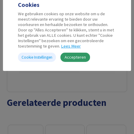
Cookies
Aanvullende informatie
We gebruiken cookies op onze website om u de
meest relevante ervaring te bieden door uw
voorkeuren en herhaalde bezoeken te onthouden.
Door op "Alles Accepteren" te klikken, stemt u in met
Kabel Lengte
10 m
het gebruik van ALLE cookies. U kunt echter "Cookie
Instellingen" bezoeken om een gecontroleerde
toestemming te geven.
Lees Meer
Connector A
RJ45
Accepteren
Cookie Instellingen
Connector B
RJ45
Gerelateerde producten