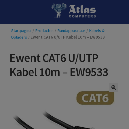
Ga
Ga
door
naar
naar
de
Startpagina
/
Producten
/
Randapparatuur
/
Kabels &
navigatie
inhoud
Opladers
/
Ewent CAT6 U/UTP Kabel 10m – EW9533
Ewent CAT6 U/UTP
Kabel 10m – EW9533