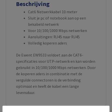
Beschrijving
Cat6 Netwerkkabel 10 meter
Sluit je pc of notebook aan op een
bekabeld netwerk
Voor 10/100/1000 Mbps netwerken
Aansluitingen: RJ45 naar RJ45
Volledig koperen aders
De Ewent EW9533 voldoet aan de CAT6-
specificaties voor UTP-netwerk en kan worden
gebruikt in 10/100/1000 Mbps netwerken. Door
de koperen aders in combinatie met de
vergulde connectoren is de verbinding
optimaal en heeft de kabel een lange
levensduur.