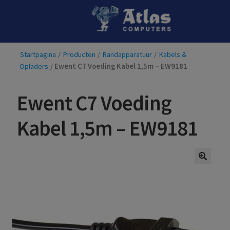
Ga
Ga
door
naar
naar
de
Startpagina
/
Producten
/
Randapparatuur
/
Kabels &
navigatie
inhoud
Opladers
/
Ewent C7 Voeding Kabel 1,5m – EW9181
Ewent C7 Voeding
Kabel 1,5m – EW9181