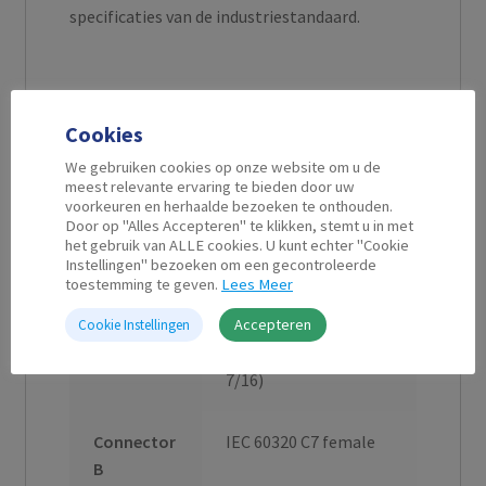
specificaties van de industriestandaard.
Cookies
Aanvullende informatie
We gebruiken cookies op onze website om u de
meest relevante ervaring te bieden door uw
voorkeuren en herhaalde bezoeken te onthouden.
Door op "Alles Accepteren" te klikken, stemt u in met
Kabel
1,5 m
het gebruik van ALLE cookies. U kunt echter "Cookie
Lengte
Instellingen" bezoeken om een gecontroleerde
toestemming te geven.
Lees Meer
Accepteren
Connector
Euro connector male
Cookie Instellingen
A
recht 2 Pins (CEE
7/16)
Connector
IEC 60320 C7 female
B