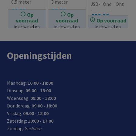
0,5 meter
3 meter
USB-
Ond
Ont
€
4.99
€
6.99
C
erst
wor
Op
Op
€
20.99
sma
eunt
pen
voorraad
voorraad
Op voorraad
rtph
USB-
voor
In de winkel op
In de winkel op
In de winkel op
voorraad.
voorraad.
voorraad.
one/
C
next
tabl
Pow
gene
et
er
ratio
Openingstijden
lade
Deliv
n
r 20
ery
iPho
Wat
nes
t
(incl
Maandag:
10:00 - 18:00
voor
usief
Dinsdag:
09:00 - 18:00
het
iPho
Woensdag:
09:00 - 18:00
snel
ne
Donderdag:
09:00 - 18:00
opla
12)
Vrijdag:
09:00 - 18:00
den:
en
Zaterdag:
10:00 - 17:00
tot
Andr
Zondag:
Gesloten
50%
oid