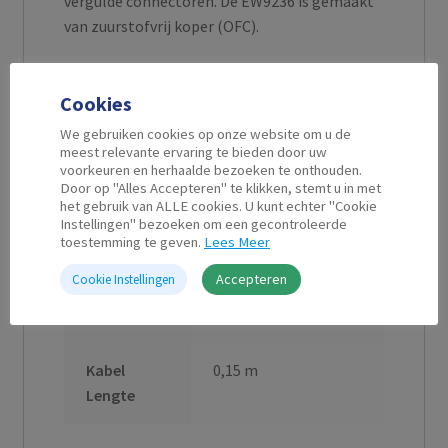
vergulde connectoren. De EW9236 is gemaakt
van zuurstofvrij koper (OFC).
Cookies
Aanvullende informatie
We gebruiken cookies op onze website om u de
meest relevante ervaring te bieden door uw
voorkeuren en herhaalde bezoeken te onthouden.
Door op "Alles Accepteren" te klikken, stemt u in met
Connector
3.5 mm jack female
het gebruik van ALLE cookies. U kunt echter "Cookie
Instellingen" bezoeken om een gecontroleerde
A
(x2)
toestemming te geven.
Lees Meer
Accepteren
Cookie Instellingen
Connector
3.5 mm jack male
B
Kabel
0,15 m
Lengte