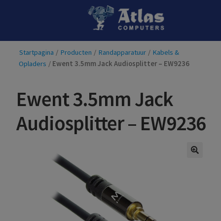
Ga
Ga
door
naar
naar
de
Startpagina
/
Producten
/
Randapparatuur
/
Kabels &
navigatie
inhoud
Opladers
/
Ewent 3.5mm Jack Audiosplitter – EW9236
Ewent 3.5mm Jack
Audiosplitter – EW9236