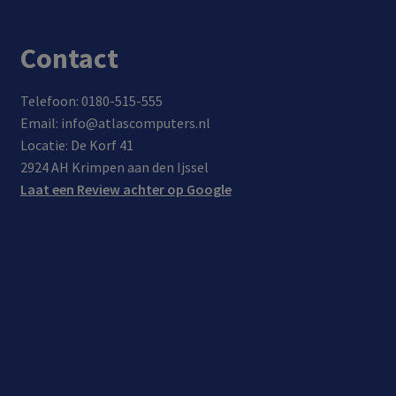
opg
appa
elad
rate
Contact
en in
n
30
met
Telefoon: 0180-515-555
min
Pow
Email: info@atlascomputers.nl
uten
er
Locatie: De Korf 41
Deliv
2924 AH Krimpen aan den Ijssel
ery
Laat een Review achter op Google