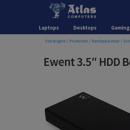
Laptops
Desktops
Gaming
Startpagina
/
Producten
/
Randapparatuur
/
Ext
Ewent 3.5″ HDD B