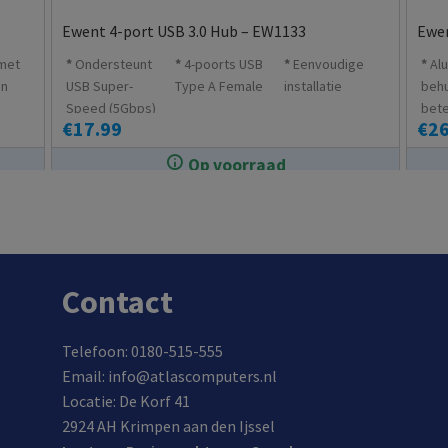
Ewent 4-port USB 3.0 Hub – EW1133
Ewen
 met
Ondersteunt
4-poorts USB
Eenvoudige
Al
en
USB Super-
Type A Female
installatie
behu
Speed (5Gbps)
bet
€
17.99
€
26
en High Speed
war
USB 2.0
Op voorraad
(480Mbps)
In de winkel op voorraad.
Contact
Telefoon: 0180-515-555
Email: info@atlascomputers.nl
Locatie: De Korf 41
2924 AH Krimpen aan den Ijssel