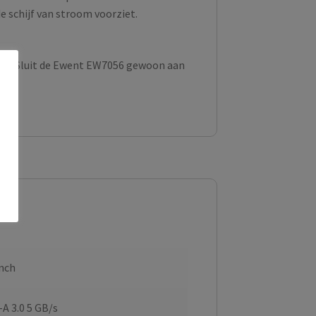
 schijf van stroom voorziet.
f pc? Sluit de Ewent EW7056 gewoon aan
inch
A 3.0 5 GB/s