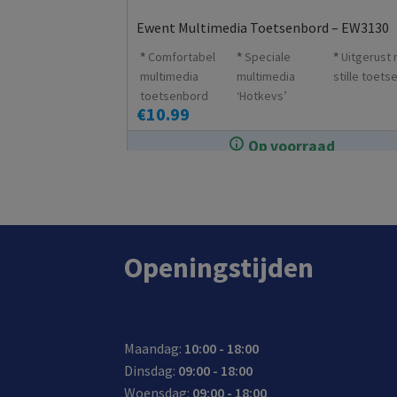
Ewent Multimedia Toetsenbord – EW3130
Comfortabel
Speciale
Uitgerust
multimedia
multimedia
stille toets
toetsenbord
‘Hotkeys’
€
10.99
met USB
aansluiting
Op voorraad
In de winkel op voorraad.
Openingstijden
Maandag:
10:00 - 18:00
Dinsdag:
09:00 - 18:00
Woensdag:
09:00 - 18:00