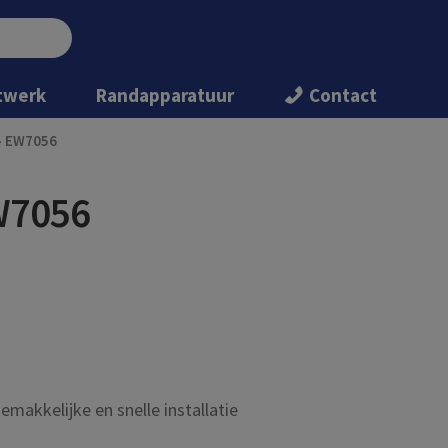
twerk
Randapparatuur
Contact
 – EW7056
EW7056
makkelijke en snelle installatie