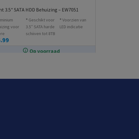
t 3.5″ SATA HDD Behuizing – EW7051
uminium
Geschikt voor
Voorzien van
izing voor
3.5″ SATA harde
LED indicatie
ere
schijven tot 8TB
.99
mtegeleiding
Op voorraad
In de winkel op voorraad.