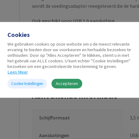
wordt de voedingsadapter meegeleverd die de harde
Ook geschikt voor USB 2.0 aansluiting
Geen USB 3.1 Gen1 (USB 3.0) poort op je laptop o
Cookies
op een USB 2.0 poort.
We gebruiken cookies op onze website om u de meest relevante
ervaring te bieden door uw voorkeuren en herhaalde bezoeken te
onthouden. Door op "Alles Accepteren" te klikken, stemt u in met
het gebruik van ALLE cookies. U kunt echter "Cookie Instellingen"
bezoeken om een gecontroleerde toestemming te geven.
Lees Meer
Accepteren
Cookie Instellingen
Aanvullende informatie
Schijfformaat
3,5 
Aansluitingen
USB-