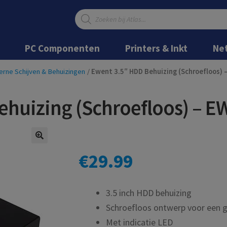
Producten
zoeken
Ga
Ga
door
naar
PC Componenten
Printers & Inkt
Ne
naar
de
navigatie
inhoud
erne Schijven & Behuizingen
/
Ewent 3.5″ HDD Behuizing (Schroefloos)
ehuizing (Schroefloos) – 
€
29.99
3.5 inch HDD behuizing
Schroefloos ontwerp voor een ge
Met indicatie LED