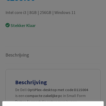
Intel core i3 | 8GB | 256GB | Windows 11
Stekker Klaar
Beschrijving
Beschrijving
De Dell
OptiPlex-desktop met code D11S004
is een
compacte zakelijke pc
in Small Form
Factor-formaat die ontworpen is voor