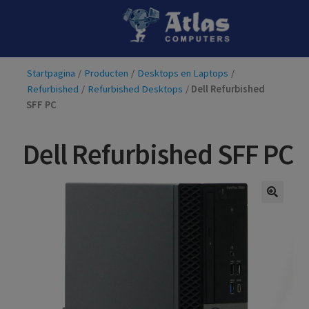
Ga
Ga
door
naar
naar
de
Startpagina
/
Producten
/
Desktops en Laptops
/
navigatie
inhoud
Refurbished
/
Refurbished Desktops
/
Dell Refurbished
SFF PC
Dell Refurbished SFF PC