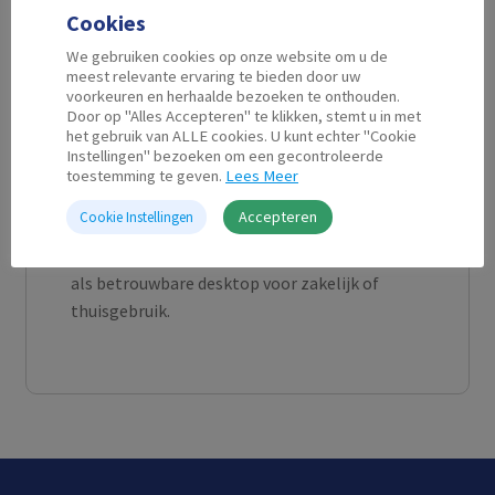
kantoorwerk, internet, productiviteit en basis-
Cookies
multitasking. Deze systemen worden vaak
We gebruiken cookies op onze website om u de
geleverd met
Intel Core-processors i3, 8GB
meest relevante ervaring te bieden door uw
DDR4-werkgeheugen
, 256GB
SSD-opslag
en
voorkeuren en herhaalde bezoeken te onthouden.
Door op "Alles Accepteren" te klikken, stemt u in met
integreerde Intel-graphics
, en bieden diverse
het gebruik van ALLE cookies. U kunt echter "Cookie
USB-, video- en netwerkpoorten
voor
Instellingen" bezoeken om een gecontroleerde
randapparatuur en monitors.
Dankzij het
toestemming te geven.
Lees Meer
compacte formaat nemen ze weinig
Accepteren
Cookie Instellingen
bureauruimte in, zijn ze makkelijk uitbreidbaar
met extra geheugen of opslag en zijn ze ideaal
als betrouwbare desktop voor zakelijk of
thuisgebruik.