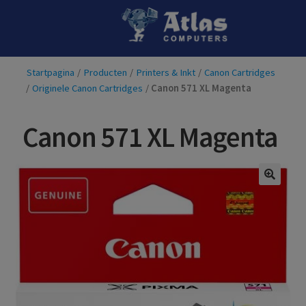
Ga
Ga
door
naar
naar
de
Startpagina
/
Producten
/
Printers & Inkt
/
Canon Cartridges
navigatie
inhoud
/
Originele Canon Cartridges
/
Canon 571 XL Magenta
Canon 571 XL Magenta