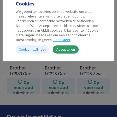
Cookies
We gebruiken cookies op onze website om u de
meest relevante ervaring te bieden door uw
voorkeuren en herhaalde bezoeken te onthouden.
Door op "Alles Accepteren" te klikken, stemt u in met
het gebruik van ALLE cookies. U kunt echter "Cookie
Instellingen" bezoeken om een gecontroleerde
toestemming te geven.
Lees Meer
Accepteren
Cookie Instellingen
Brother
Brother
Brother
LC980 Geel
LC223 Geel
LC123 Zwart
Op
Op
Op
€
12.95
€
15.95
€
23.95
voorraad
voorraad
voorraad
In de winkel op
In de winkel op
In de winkel op
voorraad.
voorraad.
voorraad.