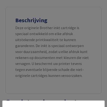
Beschrijving
Deze originele Brother inkt cartridge is
speciaal ontwikkeld om elke afdruk
uitstekende printkwaliteit te kunnen
garanderen. De inkt is speciaal ontworpen
voor duurzaamheid, zodat u elke afdruk kunt
rekenen op documenten met kleuren die niet
vervagen. U beschermt uw printer tevens
tegen eventuele blijvende schade die niet-
originele cartridges kunnen veroorzaken.
Gerelateerde producten