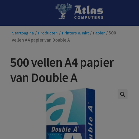
Ga
Ga
door
naar
naar
de
Startpagina
/
Producten
/
Printers & Inkt
/
Papier
/
500
navigatie
inhoud
vellen A4 papier van Double A
500 vellen A4 papier
van Double A