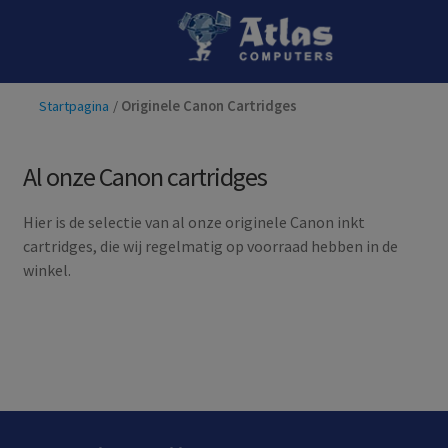
Ga
Ga
door
naar
naar
de
Startpagina
/
Originele Canon Cartridges
navigatie
inhoud
Al onze Canon cartridges
Hier is de selectie van al onze originele Canon inkt
cartridges, die wij regelmatig op voorraad hebben in de
winkel.