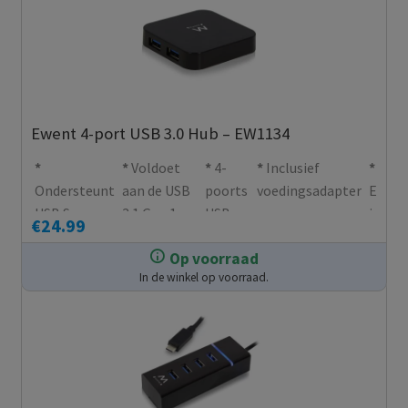
Ewent 4-port USB 3.0 Hub – EW1134
Voldoet
4-
Inclusief
Ondersteunt
aan de USB
poorts
voedingsadapter
Eenvo
USB Super-
3.1 Gen 1
USB
instal
€
24.99
Speed
(USB 3.0)
Type A
Op voorraad
(5Gbps) en
specificatie,
female
In de winkel op voorraad.
High Speed
compatibel
USB 2.0
met USB 2.0
(480Mbps)
en USB 1.1