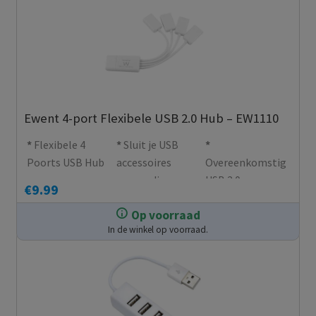
Ewent 4-port Flexibele USB 2.0 Hub – EW1110
Flexibele 4
Sluit je USB
Poorts USB Hub
accessoires
Overeenkomstig
eenvoudig aan,
USB 2.0
€
9.99
thuis en
Op voorraad
onderweg
In de winkel op voorraad.