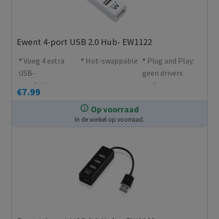
Ewent 4-port USB 2.0 Hub- EW1122
Voeg 4 extra
Hot-swappable
Plug and Play:
USB-
geen drivers
aansluitingen
nodig
€
7.99
toe aan je pc of
Op voorraad
laptop
In de winkel op voorraad.