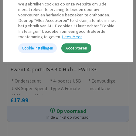
We gebruiken cookies op onze website om u de
In de winkel op voorraad.
Gigabit
meest relevante ervaring te bieden door uw
voorkeuren en herhaalde bezoeken te onthouden.
Netwerkpoort
Door op "Alles Accepteren" te klikken, stemt u in met
toe
het gebruik van ALLE cookies. U kunt echter "Cookie
Instellingen" bezoeken om een gecontroleerde
toestemming te geven.
Lees Meer
Accepteren
Cookie Instellingen
Ewent 4-port USB 3.0 Hub – EW1133
Ondersteunt
4-poorts USB
Eenvoudige
USB Super-Speed
Type A Female
installatie
(5Gbps) en High
€
17.99
Speed USB 2.0
Op voorraad
(480Mbps)
In de winkel op voorraad.