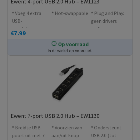
Ewent 4-port USB 2.0 Hub – EW1123
Voeg 4 extra
Hot-swappable
Plug and Play:
USB-
geen drivers
aansluitingen
nodig
€
7.99
toe aan je pc of
Op voorraad
laptop
In de winkel op voorraad.
Ewent 7-port USB 2.0 Hub – EW1130
Breid je USB
Voorzien van
Ondersteunt
poort uit met 7
aan/uit knop
USB 2.0 (tot