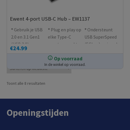
Ewent 4-port USB-C Hub – EW1137
Gebruik je USB
Plug en play op
Ondersteunt
2.0 en 3.1 Gen1
elke Type-C
USB SuperSpeed
(USB 3.0)
poort en werkt
(5Gbps) en is ook
€
24.99
apparaten op je
zonder extra
compatibel met
Op voorraad
Type-C apparaat
voeding
USB 2.0
In de winkel op voorraad.
Gesorteerd
Toont alle 8 resultaten
op
nieuwste
Openingstijden