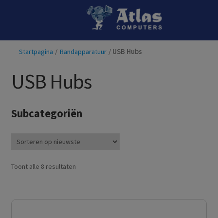
Ga
Ga
door
naar
naar
de
Startpagina
/
Randapparatuur
/
USB Hubs
navigatie
inhoud
USB Hubs
Subcategoriën
Gesorteerd
Toont alle 8 resultaten
op
nieuwste