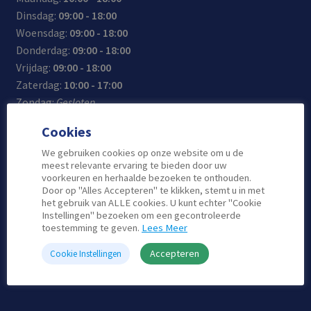
Dinsdag:
09:00 - 18:00
Woensdag:
09:00 - 18:00
Donderdag:
09:00 - 18:00
Vrijdag:
09:00 - 18:00
Zaterdag:
10:00 - 17:00
Zondag:
Gesloten
Cookies
We gebruiken cookies op onze website om u de
Contact
meest relevante ervaring te bieden door uw
voorkeuren en herhaalde bezoeken te onthouden.
Door op "Alles Accepteren" te klikken, stemt u in met
Telefoon: 0180-515-555
het gebruik van ALLE cookies. U kunt echter "Cookie
Instellingen" bezoeken om een gecontroleerde
Email: info@atlascomputers.nl
toestemming te geven.
Lees Meer
Locatie: De Korf 41
2924 AH Krimpen aan den Ijssel
Accepteren
Cookie Instellingen
Laat een Review achter op Google