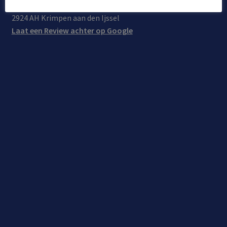
Locatie: De Korf 41
2924 AH Krimpen aan den Ijssel
Laat een Review achter op Google