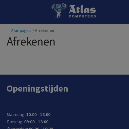
Ga
Ga
door
naar
naar
de
Startpagina
/
Afrekenen
navigatie
inhoud
Afrekenen
Openingstijden
Maandag:
10:00 - 18:00
Dinsdag:
09:00 - 18:00
Woensdag:
09:00 - 18:00