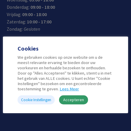
Donderdag:
09:00 - 18:00
Vrijdag:
09:00 - 18:00
Zaterdag:
10:00 - 17:00
Zondag:
Gesloten
Cookies
Contact
We gebruiken cookies op onze website om u de
meest relevante ervaring te bieden door uw
voorkeuren en herhaalde bezoeken te onthouden.
Telefoon: 0180-515-555
Door op "Alles Accepteren" te klikken, stemt u in met
Email: info@atlascomputers.nl
het gebruik van ALLE cookies. U kunt echter "Cookie
Instellingen" bezoeken om een gecontroleerde
Locatie: De Korf 41
toestemming te geven.
Lees Meer
2924 AH Krimpen aan den Ijssel
Laat een Review achter op Google
Accepteren
Cookie Instellingen